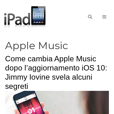
Vai
al
contenuto
ME
Apple Music
Come cambia Apple Music
dopo l’aggiornamento iOS 10:
Jimmy Iovine svela alcuni
segreti