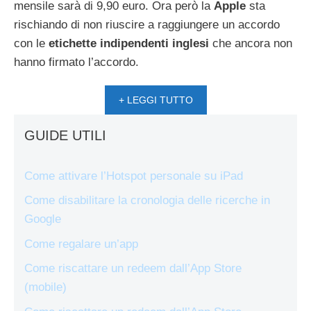
mensile sarà di 9,90 euro. Ora però la
Apple
sta
rischiando di non riuscire a raggiungere un accordo
con le
etichette indipendenti inglesi
che ancora non
hanno firmato l’accordo.
+ LEGGI TUTTO
GUIDE UTILI
Come attivare l’Hotspot personale su iPad
Come disabilitare la cronologia delle ricerche in
Google
Come regalare un’app
Come riscattare un redeem dall’App Store
(mobile)