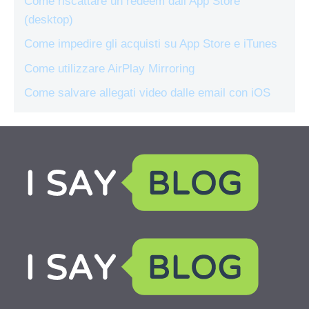
Come riscattare un redeem dall’App Store
(desktop)
Come impedire gli acquisti su App Store e iTunes
Come utilizzare AirPlay Mirroring
Come salvare allegati video dalle email con iOS