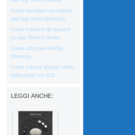
Come riscattare un redeem
dall’App Store (desktop)
Come impedire gli acquisti
su App Store e iTunes
Come utilizzare AirPlay
Mirroring
Come salvare allegati video
dalle email con iOS
LEGGI ANCHE: