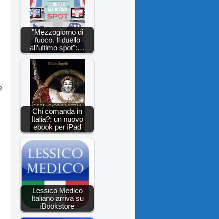
"Mezzogiorno di
fuoco. Il duello
all’ultimo spot":…
e
Chi comanda in
Italia?: un nuovo
ebook per iPad
Lessico Medico
Italiano arriva su
iBookstore