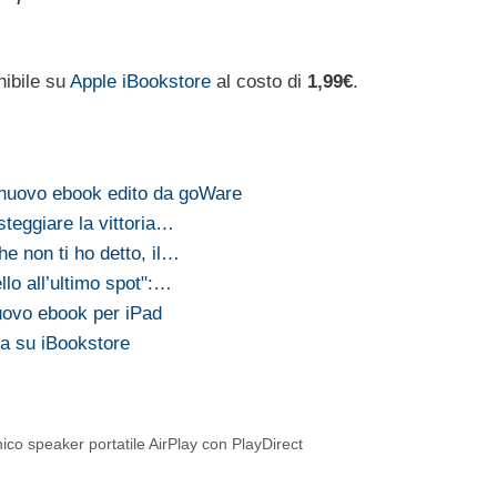
ibile su
Apple iBookstore
al costo di
1,99€
.
 nuovo ebook edito da goWare
teggiare la vittoria…
e non ti ho detto, il…
llo all’ultimo spot":…
nuovo ebook per iPad
va su iBookstore
ico speaker portatile AirPlay con PlayDirect