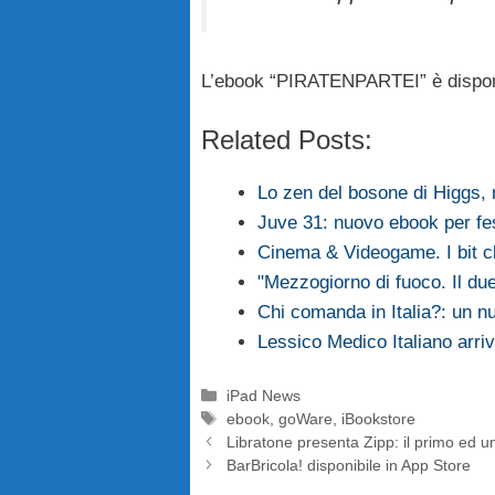
L’ebook “PIRATENPARTEI” è dispon
Related Posts:
Lo zen del bosone di Higgs,
Juve 31: nuovo ebook per fes
Cinema & Videogame. I bit ch
"Mezzogiorno di fuoco. Il due
Chi comanda in Italia?: un 
Lessico Medico Italiano arri
Categorie
iPad News
Tag
ebook
,
goWare
,
iBookstore
Libratone presenta Zipp: il primo ed un
BarBricola! disponibile in App Store