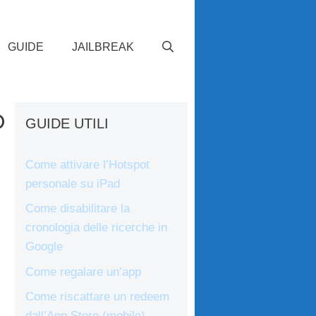
GUIDE
JAILBREAK
o
GUIDE UTILI
Come attivare l’Hotspot
personale su iPad
Come disabilitare la
cronologia delle ricerche in
Google
Come regalare un’app
Come riscattare un redeem
dall’App Store (mobile)