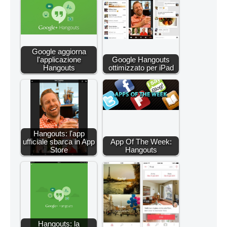
Google aggiorna
l'applicazione
Google Hangouts
Hangouts
ottimizzato per iPad
Hangouts: l'app
ufficiale sbarca in App
App Of The Week:
Store
Hangouts
Hangouts: la