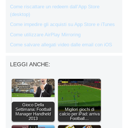
Come riscattare un redeem dall’App Store
(desktop)
Come impedire gli acquisti su App Store e iTunes
Come utilizzare AirPlay Mirroring
Come salvare allegati video dalle email con iOS
LEGGI ANCHE:
Gioco Della
Settimana: Football
Migliori giochi di
Manager Handheld
calcio per iPad: arriva
2013
Football…