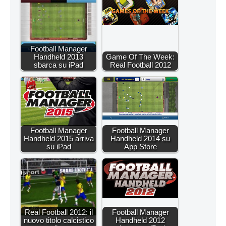
Football Manager
Handheld 2013
Game Of The Week:
sbarca su iPad
Real Football 2012
Football Manager
Football Manager
Handheld 2015 arriva
Handheld 2014 su
su iPad
App Store
Real Football 2012: il
Football Manager
nuovo titolo calcistico
Handheld 2012