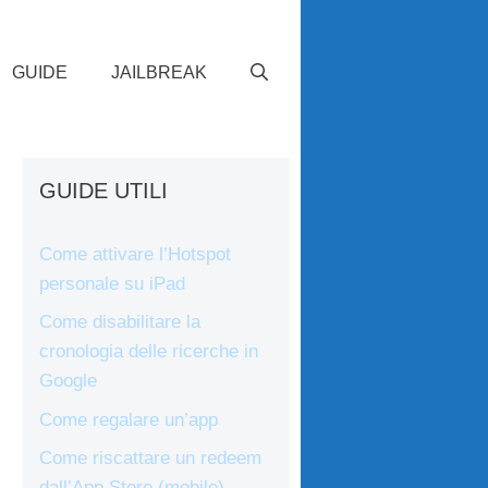
GUIDE
JAILBREAK
GUIDE UTILI
Come attivare l’Hotspot
personale su iPad
Come disabilitare la
cronologia delle ricerche in
Google
Come regalare un’app
Come riscattare un redeem
dall’App Store (mobile)