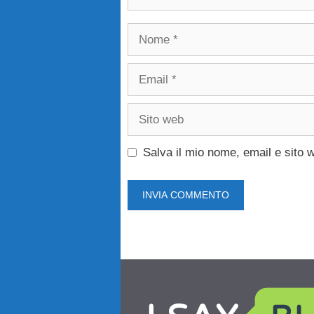
Nome
Email
Sito
web
Salva il mio nome, email e sito