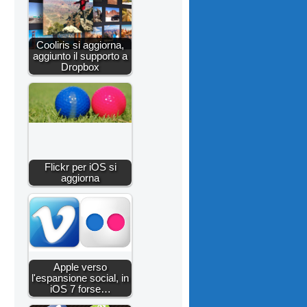
Cooliris si aggiorna,
aggiunto il supporto a
Dropbox
Flickr per iOS si
aggiorna
Apple verso
l'espansione social, in
iOS 7 forse…