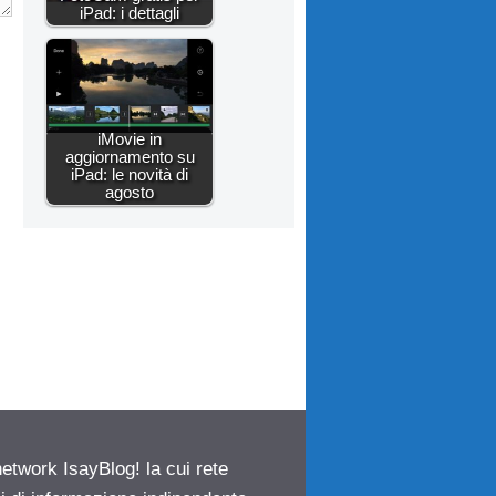
iPad: i dettagli
iMovie in
aggiornamento su
iPad: le novità di
agosto
network IsayBlog! la cui rete