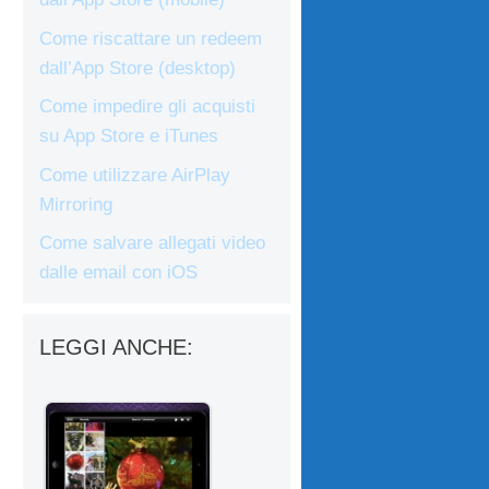
Come riscattare un redeem
dall’App Store (desktop)
Come impedire gli acquisti
su App Store e iTunes
Come utilizzare AirPlay
Mirroring
Come salvare allegati video
dalle email con iOS
LEGGI ANCHE: