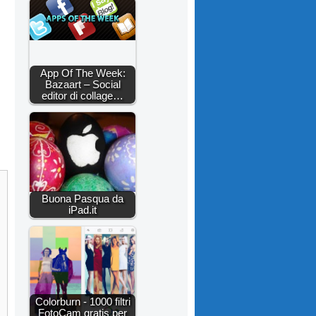
App Of The Week:
Bazaart – Social
editor di collage…
Buona Pasqua da
iPad.it
Colorburn - 1000 filtri
FotoCam gratis per