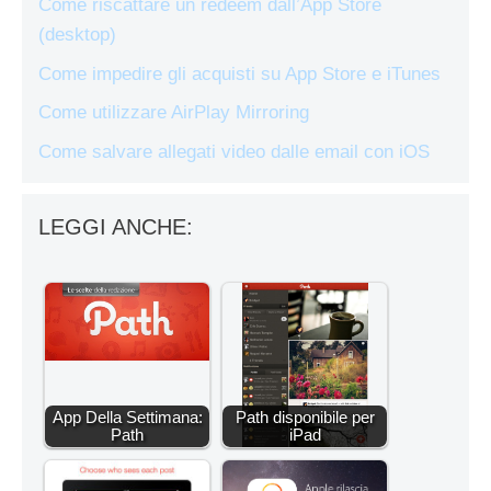
Come riscattare un redeem dall’App Store
(desktop)
Come impedire gli acquisti su App Store e iTunes
Come utilizzare AirPlay Mirroring
Come salvare allegati video dalle email con iOS
LEGGI ANCHE:
App Della Settimana:
Path disponibile per
Path
iPad