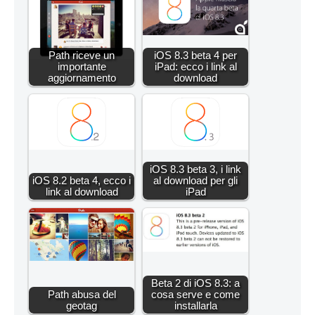
Path riceve un
iOS 8.3 beta 4 per
importante
iPad: ecco i link al
aggiornamento
download
iOS 8.3 beta 3, i link
iOS 8.2 beta 4, ecco i
al download per gli
link al download
iPad
Beta 2 di iOS 8.3: a
Path abusa del
cosa serve e come
geotag
installarla