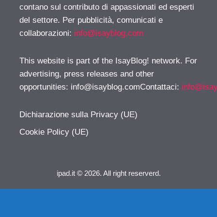
contano sul contributo di appassionati ed esperti
del settore. Per pubblicità, comunicati e
collaborazioni:
info@isayblog.com
This website is part of the IsayBlog! network. For
advertising, press releases and other
opportunities:
info@isayblog.comContattaci
:
info@isa
Dichiarazione sulla Privacy (UE)
Cookie Policy (UE)
ipad.it © 2026. All right reserverd.