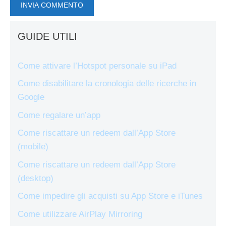
GUIDE UTILI
Come attivare l’Hotspot personale su iPad
Come disabilitare la cronologia delle ricerche in
Google
Come regalare un’app
Come riscattare un redeem dall’App Store
(mobile)
Come riscattare un redeem dall’App Store
(desktop)
Come impedire gli acquisti su App Store e iTunes
Come utilizzare AirPlay Mirroring