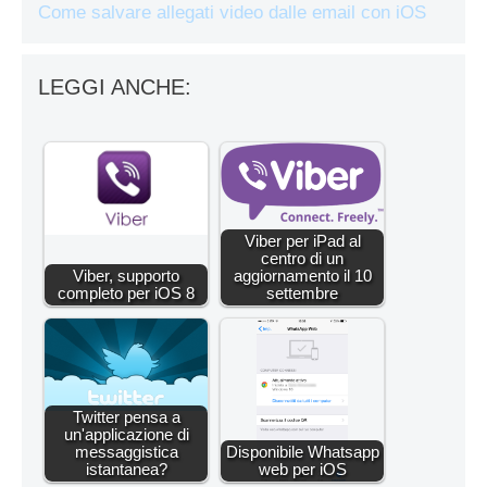
Come salvare allegati video dalle email con iOS
LEGGI ANCHE:
Viber per iPad al
centro di un
Viber, supporto
aggiornamento il 10
completo per iOS 8
settembre
Twitter pensa a
un'applicazione di
messaggistica
Disponibile Whatsapp
istantanea?
web per iOS