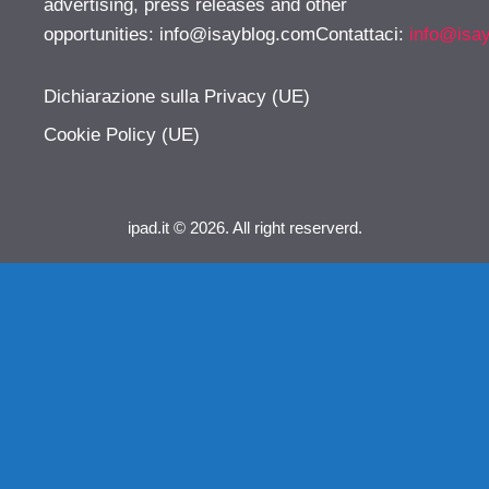
advertising, press releases and other
opportunities:
info@isayblog.comContattaci
:
info@isa
Dichiarazione sulla Privacy (UE)
Cookie Policy (UE)
ipad.it © 2026. All right reserverd.