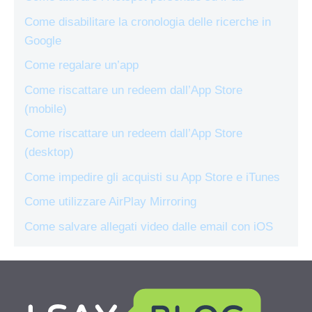
Come disabilitare la cronologia delle ricerche in
Google
Come regalare un’app
Come riscattare un redeem dall’App Store
(mobile)
Come riscattare un redeem dall’App Store
(desktop)
Come impedire gli acquisti su App Store e iTunes
Come utilizzare AirPlay Mirroring
Come salvare allegati video dalle email con iOS