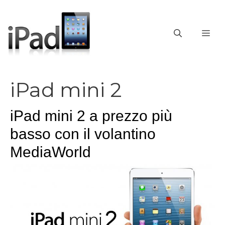
Vai
al
contenuto
ME
iPad mini 2
iPad mini 2 a prezzo più
basso con il volantino
MediaWorld