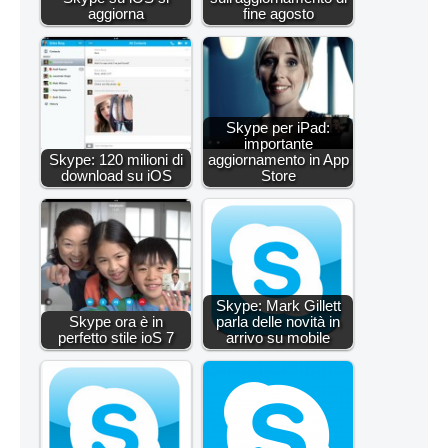
aggiorna
fine agosto
Skype per iPad:
importante
Skype: 120 milioni di
aggiornamento in App
download su iOS
Store
Skype: Mark Gillett
Skype ora è in
parla delle novità in
perfetto stile ioS 7
arrivo su mobile