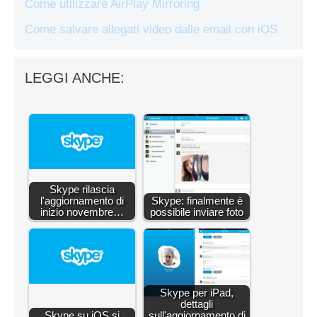
Come utilizzare AirPlay Mirroring
Come salvare allegati video dalle email con iOS
LEGGI ANCHE:
Skype rilascia
l'aggiornamento di
Skype: finalmente è
inizio novembre…
possibile inviare foto
Skype per iPad,
dettagli
Skype su iOS si
sull'aggiornamento di