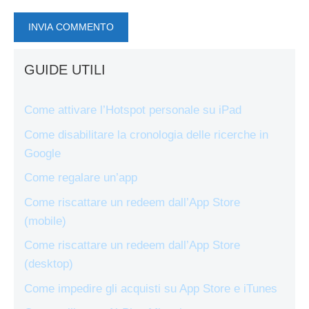
GUIDE UTILI
Come attivare l’Hotspot personale su iPad
Come disabilitare la cronologia delle ricerche in
Google
Come regalare un’app
Come riscattare un redeem dall’App Store
(mobile)
Come riscattare un redeem dall’App Store
(desktop)
Come impedire gli acquisti su App Store e iTunes