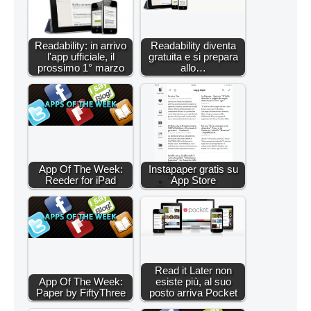
Readability: in arrivo
Readability diventa
l'app ufficiale, il
gratuita e si prepara
prossimo 1° marzo
allo…
App Of The Week:
Instapaper gratis su
Reeder for iPad
App Store
Read it Later non
App Of The Week:
esiste più, al suo
Paper by FiftyThree
posto arriva Pocket