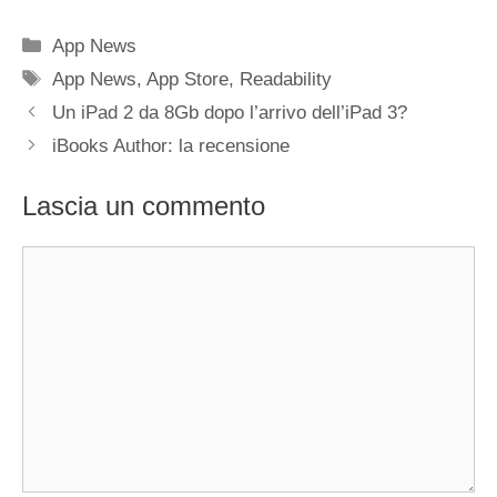
Categorie
App News
Tag
App News
,
App Store
,
Readability
Un iPad 2 da 8Gb dopo l’arrivo dell’iPad 3?
iBooks Author: la recensione
Lascia un commento
Commento