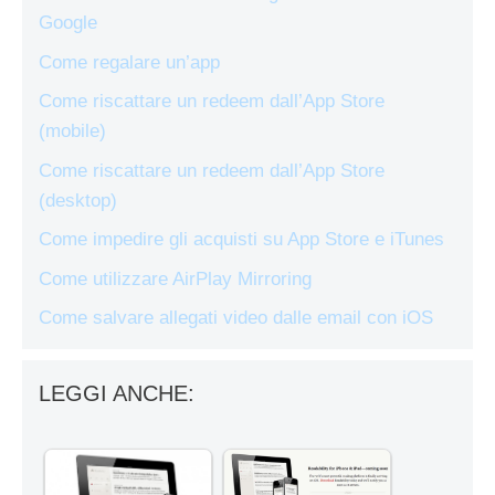
Google
Come regalare un’app
Come riscattare un redeem dall’App Store
(mobile)
Come riscattare un redeem dall’App Store
(desktop)
Come impedire gli acquisti su App Store e iTunes
Come utilizzare AirPlay Mirroring
Come salvare allegati video dalle email con iOS
LEGGI ANCHE: