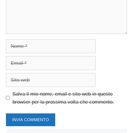
Nome
Email
Sito
web
Salva il mio nome, email e sito web in questo
browser per la prossima volta che commento.