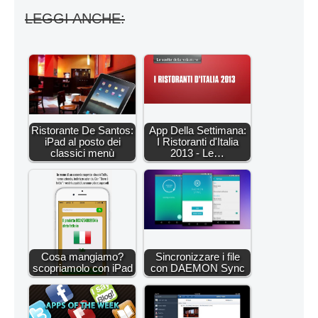
LEGGI ANCHE:
Ristorante De Santos:
App Della Settimana:
iPad al posto dei
I Ristoranti d'Italia
classici menù
2013 - Le…
Cosa mangiamo?
Sincronizzare i file
scopriamolo con iPad
con DAEMON Sync