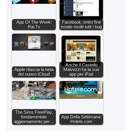
App Of The Week:
Facebook, entro fine
Rai.Tv
estate risolti tutti i bug
Anche il Castello
Apple rilascia la beta
Malvezzi ha la sua
del nuovo iCloud
app per iPad
The Sims FreePlay,
fondamentale
App Della Settimana:
aggiornamento per…
Hotels.com