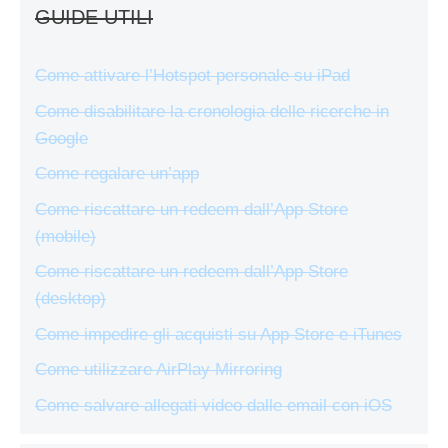
GUIDE UTILI
Come attivare l’Hotspot personale su iPad
Come disabilitare la cronologia delle ricerche in
Google
Come regalare un’app
Come riscattare un redeem dall’App Store
(mobile)
Come riscattare un redeem dall’App Store
(desktop)
Come impedire gli acquisti su App Store e iTunes
Come utilizzare AirPlay Mirroring
Come salvare allegati video dalle email con iOS