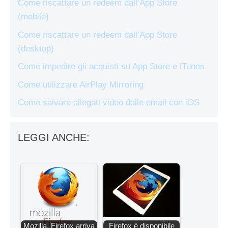
Come riscattare un redeem dall’App Store
(mobile)
Come riscattare un redeem dall’App Store
(desktop)
Come impedire gli acquisti su App Store e iTunes
Come utilizzare AirPlay Mirroring
Come salvare allegati video dalle email con iOS
LEGGI ANCHE:
Mozilla, Firefox arriva
Firefox è disponibile