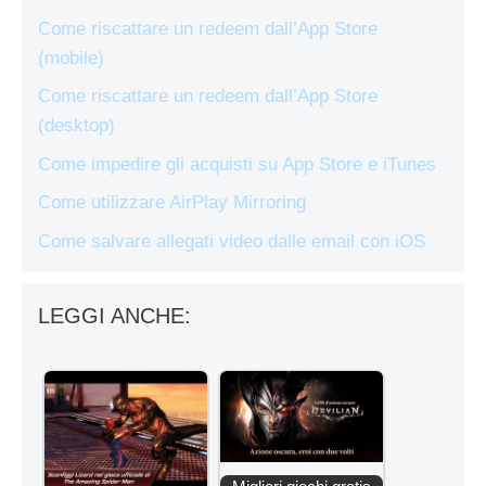
Come riscattare un redeem dall’App Store
(mobile)
Come riscattare un redeem dall’App Store
(desktop)
Come impedire gli acquisti su App Store e iTunes
Come utilizzare AirPlay Mirroring
Come salvare allegati video dalle email con iOS
LEGGI ANCHE: