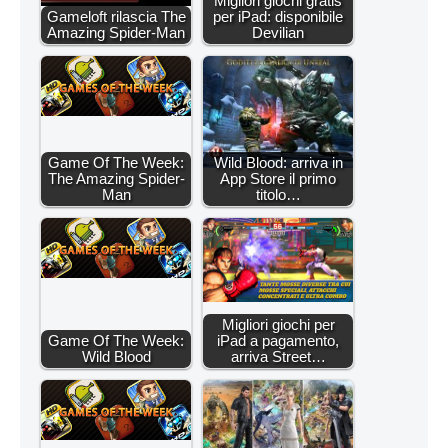
Migliori giochi gratis
Gameloft rilascia The
per iPad: disponibile
Amazing Spider-Man
Devilian
Game Of The Week:
Wild Blood: arriva in
The Amazing Spider-
App Store il primo
Man
titolo…
Migliori giochi per
Game Of The Week:
iPad a pagamento,
Wild Blood
arriva Street…