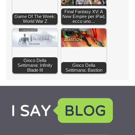
Final Fantasy XV: A
Game Of The Week:
New Empire per iPad,
World War Z
ecco uno…
Gioco Della
Settimana: Infinity
Gioco Della
Blade III
Settimana: Bastion