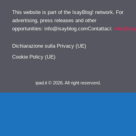
This website is part of the IsayBlog! network. For
advertising, press releases and other
opportunities:
info@isayblog.comContattaci
:
info@isa
Dichiarazione sulla Privacy (UE)
Cookie Policy (UE)
ipad.it © 2026. All right reserverd.