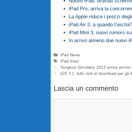
Nuovo iPad, ordinati schermi 
iPad Pro, arriva la concorre
La Apple riduce i prezzi degli
iPad Air 2, a quando l'uscita
iPad Mini 3, nuovi rumors sul
In arrivo almeno due nuovi iP
Categorie
iPad News
Tag
iPad maxi
Surgeon Simulator 2013 arriva anche 
iOS 7.1, tutti i link al download per gli 
Lascia un commento
Commento