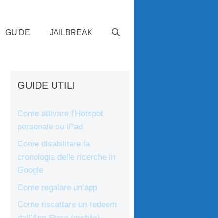
GUIDE
JAILBREAK
GUIDE UTILI
Come attivare l’Hotspot
personale su iPad
Come disabilitare la
cronologia delle ricerche in
Google
Come regalare un’app
Come riscattare un redeem
dall’App Store (mobile)