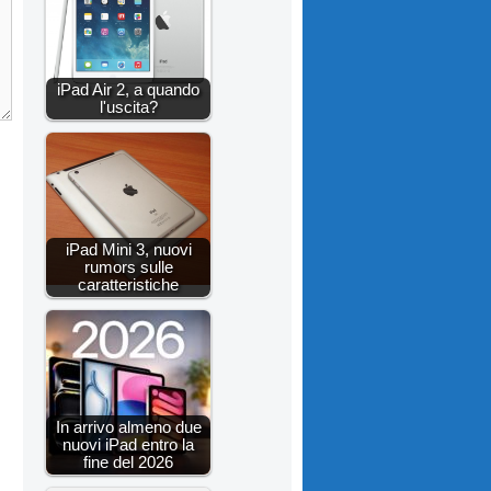
iPad Air 2, a quando
l'uscita?
iPad Mini 3, nuovi
rumors sulle
caratteristiche
In arrivo almeno due
nuovi iPad entro la
fine del 2026