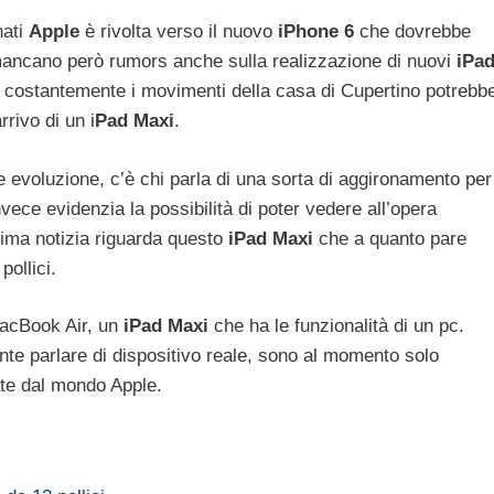
nati
Apple
è rivolta verso il nuovo
iPhone 6
che dovrebbe
mancano però rumors anche sulla realizzazione di nuovi
iPa
o costantemente i movimenti della casa di Cupertino potrebb
rrivo di un i
Pad Maxi
.
 evoluzione, c’è chi parla di una sorta di aggironamento per
nvece evidenzia la possibilità di poter vedere all’opera
ltima notizia riguarda questo
iPad Maxi
che a quanto pare
ollici.
MacBook Air, un
iPad Maxi
che ha le funzionalità di un pc.
te parlare di dispositivo reale, sono al momento solo
te dal mondo Apple.