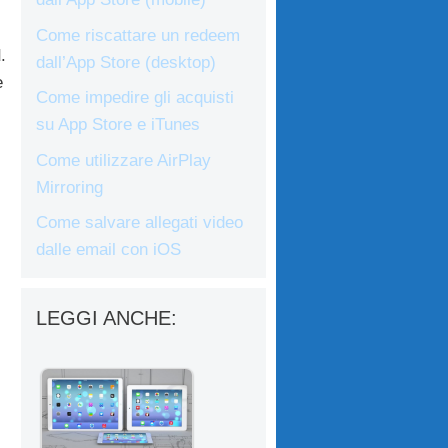
Come riscattare un redeem
d
.
dall’App Store (desktop)
e
Come impedire gli acquisti
su App Store e iTunes
Come utilizzare AirPlay
Mirroring
Come salvare allegati video
dalle email con iOS
LEGGI ANCHE: