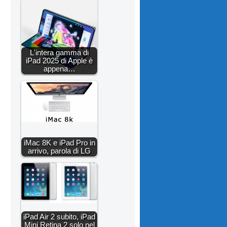
L'intera gamma di
iPad 2025 di Apple è
appena…
iMac 8K e iPad Pro in
arrivo, parola di LG
iPad Air 2 subito, iPad
Mini Retina 2 solo nel