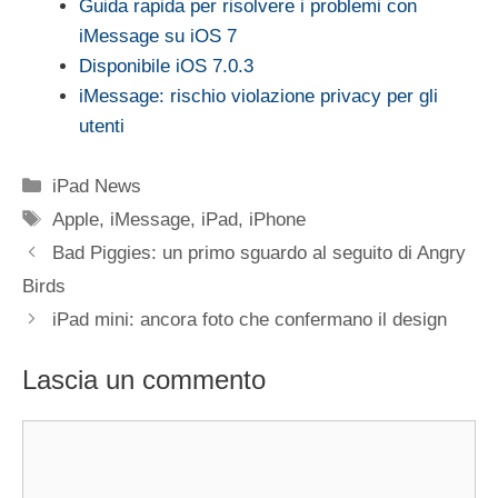
Guida rapida per risolvere i problemi con
iMessage su iOS 7
Disponibile iOS 7.0.3
iMessage: rischio violazione privacy per gli
utenti
Categorie
iPad News
Tag
Apple
,
iMessage
,
iPad
,
iPhone
Bad Piggies: un primo sguardo al seguito di Angry
Birds
iPad mini: ancora foto che confermano il design
Lascia un commento
Commento