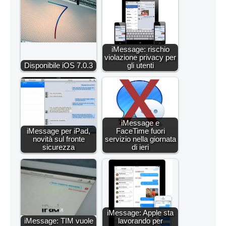
iMessage: rischio
violazione privacy per
Disponibile iOS 7.0.3
gli utenti
iMessage e
iMessage per iPad,
FaceTime fuori
novità sul fronte
servizio nella giornata
sicurezza
di ieri
iMessage: Apple sta
iMessage: TIM vuole
lavorando per