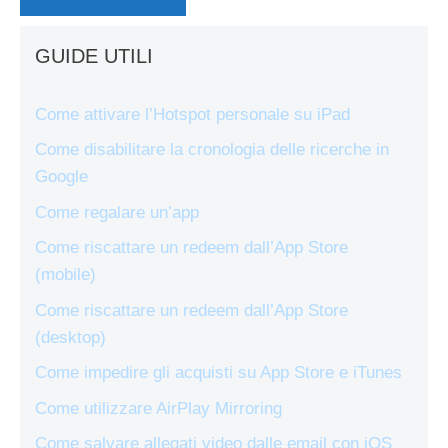
GUIDE UTILI
Come attivare l’Hotspot personale su iPad
Come disabilitare la cronologia delle ricerche in
Google
Come regalare un’app
Come riscattare un redeem dall’App Store
(mobile)
Come riscattare un redeem dall’App Store
(desktop)
Come impedire gli acquisti su App Store e iTunes
Come utilizzare AirPlay Mirroring
Come salvare allegati video dalle email con iOS