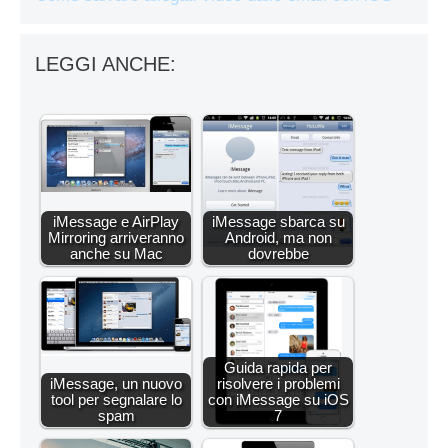
LEGGI ANCHE:
iMessage e AirPlay
iMessage sbarca su
Mirroring arriveranno
Android, ma non
anche su Mac
dovrebbe
Guida rapida per
iMessage, un nuovo
risolvere i problemi
tool per segnalare lo
con iMessage su iOS
spam
7