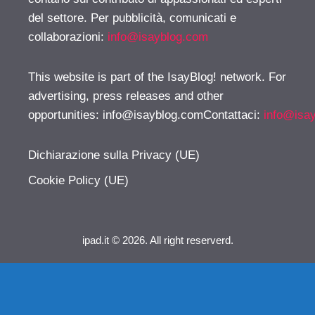
del settore. Per pubblicità, comunicati e
collaborazioni:
info@isayblog.com
This website is part of the IsayBlog! network. For
advertising, press releases and other
opportunities:
info@isayblog.comContattaci
:
info@isa
Dichiarazione sulla Privacy (UE)
Cookie Policy (UE)
ipad.it © 2026. All right reserverd.