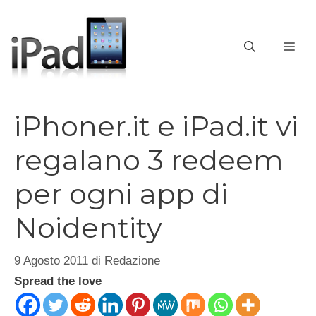
Vai
al
contenuto
ME
iPhoner.it e iPad.it vi
regalano 3 redeem
per ogni app di
Noidentity
9 Agosto 2011
di
Redazione
Spread the love