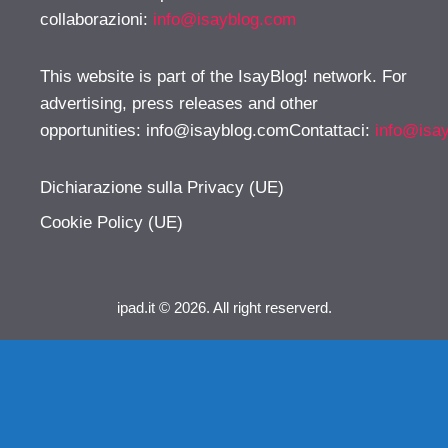
collaborazioni:
info@isayblog.com
This website is part of the IsayBlog! network. For
advertising, press releases and other
opportunities:
info@isayblog.comContattaci
:
info@isa
Dichiarazione sulla Privacy (UE)
Cookie Policy (UE)
ipad.it © 2026. All right reserverd.