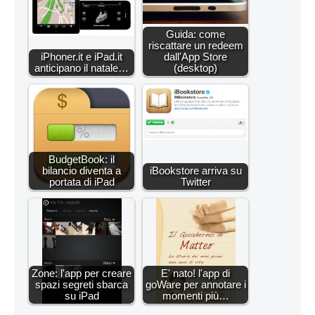
Guida: come
riscattare un redeem
iPhoner.it e iPad.it
dall'App Store
anticipano il natale…
(desktop)
BudgetBook: il
bilancio diventa a
iBookstore arriva su
portata di iPad
Twitter
Zone: l'app per creare
E' nato! l'app di
spazi segreti sbarca
goWare per annotare i
su iPad
momenti più…