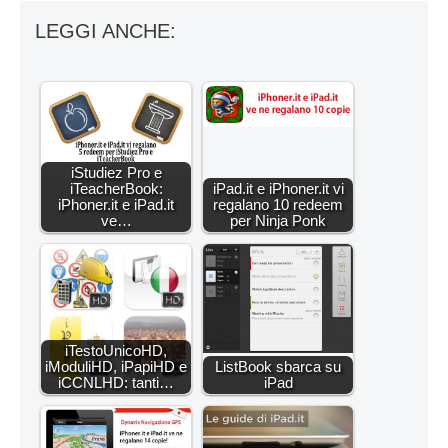
LEGGI ANCHE:
iStudiez Pro e
iTeacherBook:
iPad.it e iPhoner.it vi
iPhoner.it e iPad.it
regalano 10 redeem
ve…
per Ninja Ponk
iTestoUnicoHD,
iModuliHD, iPapiHD e
ListBook sbarca su
iCCNLHD: tanti…
iPad