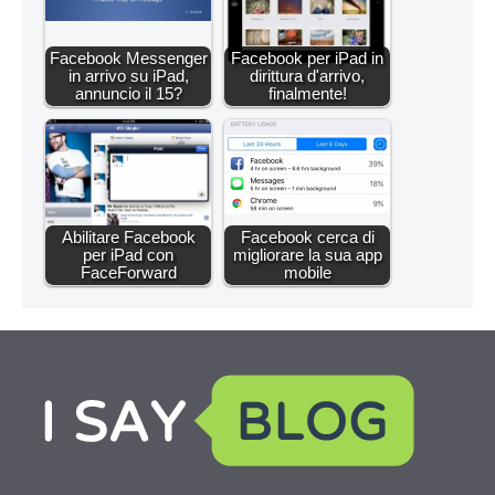
Facebook Messenger
Facebook per iPad in
in arrivo su iPad,
dirittura d'arrivo,
annuncio il 15?
finalmente!
Abilitare Facebook
Facebook cerca di
per iPad con
migliorare la sua app
FaceForward
mobile