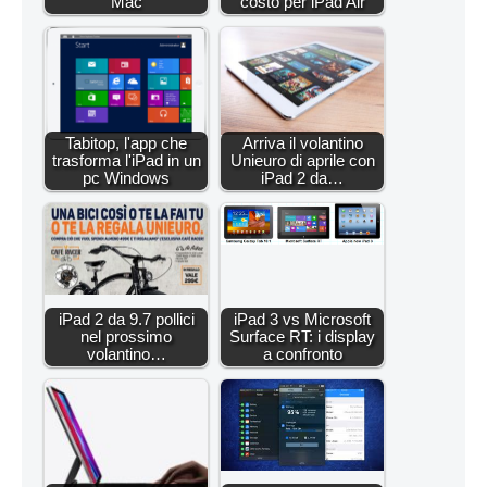
Mac
costo per iPad Air
Tabitop, l'app che
Arriva il volantino
trasforma l'iPad in un
Unieuro di aprile con
pc Windows
iPad 2 da…
iPad 2 da 9.7 pollici
iPad 3 vs Microsoft
nel prossimo
Surface RT: i display
volantino…
a confronto