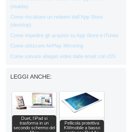
(mobile)
Come riscattare un redeem dall’App Store
(desktop)
Come impedire gli acquisti su App Store e iTunes
Come utilizzare AirPlay Mirroring
Come salvare allegati video dalle email con iOS
LEGGI ANCHE:
Duet, l'iPad si
trasforma in un
Pellicola protettiva
secondo schermo del
KWmobile a basso