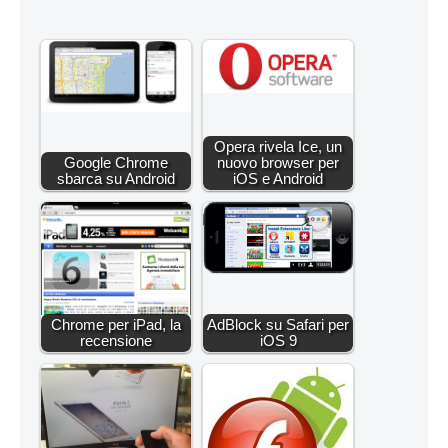
Opera rivela Ice, un
Google Chrome
nuovo browser per
sbarca su Android
iOS e Android
Chrome per iPad, la
AdBlock su Safari per
recensione
iOS 9