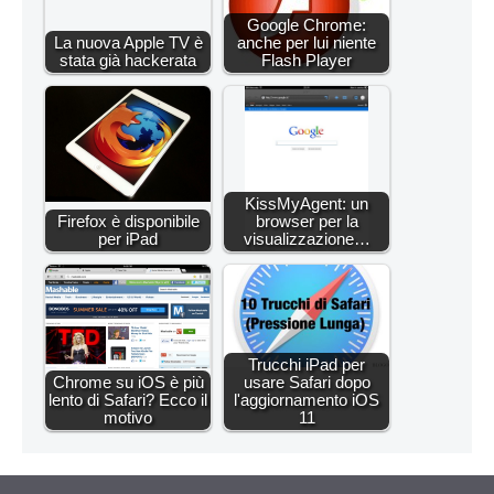
Google Chrome:
La nuova Apple TV è
anche per lui niente
stata già hackerata
Flash Player
KissMyAgent: un
Firefox è disponibile
browser per la
per iPad
visualizzazione…
Trucchi iPad per
Chrome su iOS è più
usare Safari dopo
lento di Safari? Ecco il
l'aggiornamento iOS
motivo
11