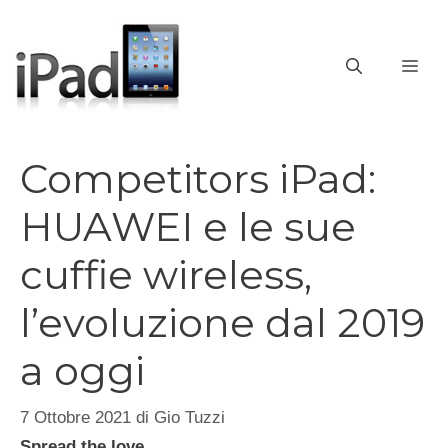
Vai
al
contenuto
ME
Competitors iPad:
HUAWEI e le sue
cuffie wireless,
l’evoluzione dal 2019
a oggi
7 Ottobre 2021
di
Gio Tuzzi
Spread the love