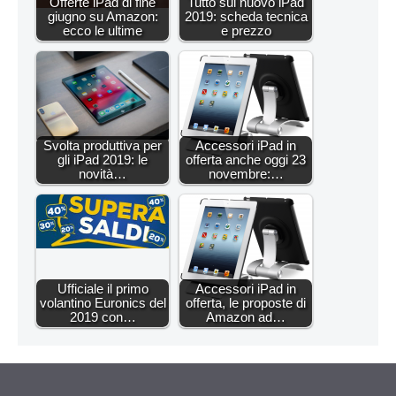
Offerte iPad di fine
Tutto sul nuovo iPad
giugno su Amazon:
2019: scheda tecnica
ecco le ultime
e prezzo
Svolta produttiva per
Accessori iPad in
gli iPad 2019: le
offerta anche oggi 23
novità…
novembre:…
Ufficiale il primo
Accessori iPad in
volantino Euronics del
offerta, le proposte di
2019 con…
Amazon ad…