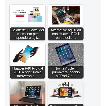
Le offerte Huawei del
Alternative agli iPad
momento per
con Huawei PC: il
rispondere agli…
punto della…
Huawei P40 Pro dal
Novità Apple in
2020 a oggi: rivale
primavera: occhio
trasversale…
all'iPad 7 e…