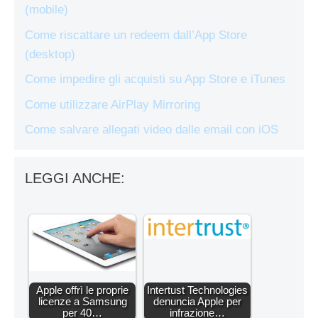
(mobile)
Come riscattare un redeem dall’App Store
(desktop)
Come impedire gli acquisti su App Store e iTunes
Come utilizzare AirPlay Mirroring
Come salvare allegati video dalle email con iOS
LEGGI ANCHE:
Apple offrì le proprie
Intertust Technologies
licenze a Samsung
denuncia Apple per
per 40…
infrazione…