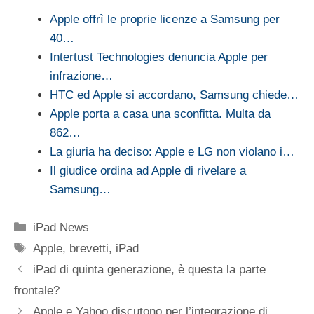
Apple offrì le proprie licenze a Samsung per
40…
Intertust Technologies denuncia Apple per
infrazione…
HTC ed Apple si accordano, Samsung chiede…
Apple porta a casa una sconfitta. Multa da
862…
La giuria ha deciso: Apple e LG non violano i…
Il giudice ordina ad Apple di rivelare a
Samsung…
Categorie
iPad News
Tag
Apple
,
brevetti
,
iPad
iPad di quinta generazione, è questa la parte
frontale?
Apple e Yahoo discutono per l’integrazione di