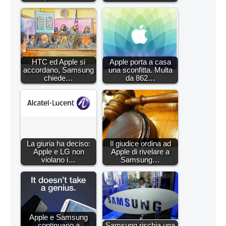
HTC ed Apple si
Apple porta a casa
accordano, Samsung
una sconfitta. Multa
chiede…
da 862…
La giuria ha deciso:
Il giudice ordina ad
Apple e LG non
Apple di rivelare a
violano i…
Samsung…
Apple e Samsung
continuano a
Samsung rischia una