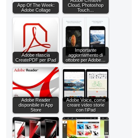
Adobe Creative
App Of The Week:
Cloud, Photoshop
Adobe Collage
Touch…
Importante
Adobe rilascia
aggiornamento di
CreatePDF per iPad
ottobre per Adobe…
Adobe Reader
Adobe Voice, come
disponibile in App
creare video storie
Store
con l'iPad