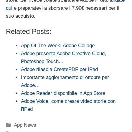
store. Se invece volete scaricare Adobe Proto,
andate
qui
e preparatevi a sborsare i 7,99€ necessari per il
suo acquisto.
Related Posts:
App Of The Week: Adobe Collage
Adobe presenta Adobe Creative Cloud,
Photoshop Touch…
Adobe rilascia CreatePDF per iPad
Importante aggiornamento di ottobre per
Adobe…
Adobe Reader disponibile in App Store
Adobe Voice, come creare video storie con
l'iPad
Categorie
App News