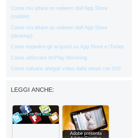
Come riscattare un redeem dall’App Store
(mobile)
Come riscattare un redeem dall’App Store
(desktop)
Come impedire gli acquisti su App Store e iTunes
Come utilizzare AirPlay Mirroring
Come salvare allegati video dalle email con iOS
LEGGI ANCHE:
Adobe presenta