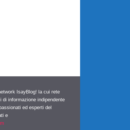
network IsayBlog! la cui rete
ci di informazione indipendente
passionati ed esperti del
ti e
om