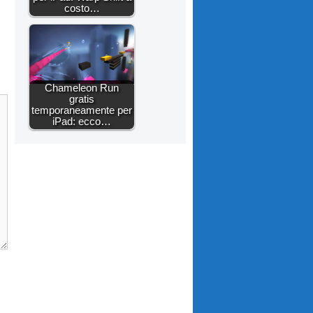
costo…
Chameleon Run
gratis
temporaneamente per
iPad: ecco…