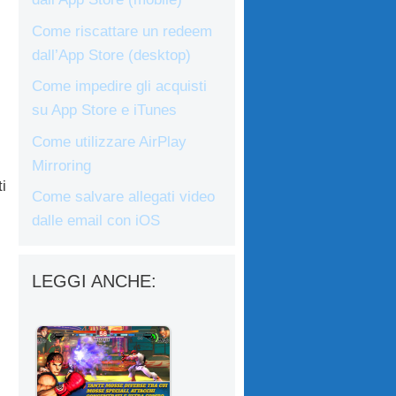
Come riscattare un redeem
dall’App Store (desktop)
Come impedire gli acquisti
su App Store e iTunes
Come utilizzare AirPlay
Mirroring
i
Come salvare allegati video
dalle email con iOS
LEGGI ANCHE: