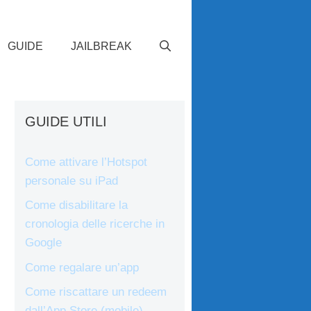
GUIDE
JAILBREAK
GUIDE UTILI
Come attivare l’Hotspot
personale su iPad
Come disabilitare la
cronologia delle ricerche in
Google
Come regalare un’app
Come riscattare un redeem
dall’App Store (mobile)