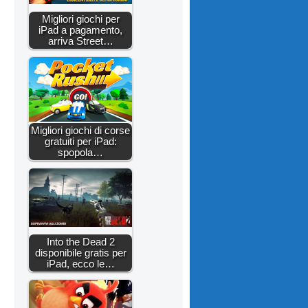
Migliori giochi per
iPad a pagamento,
arriva Street…
Migliori giochi di corse
gratuiti per iPad:
spopola…
Into the Dead 2
disponibile gratis per
iPad, ecco le…