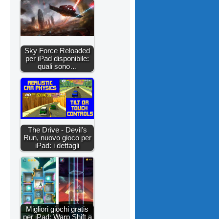
Sky Force Reloaded
per iPad disponibile:
quali sono…
The Drive - Devil's
Run, nuovo gioco per
iPad: i dettagli
Migliori giochi gratis
per iPad: Warp Shift a