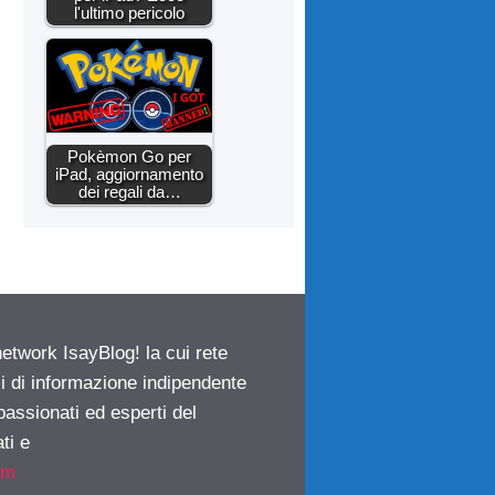
l'ultimo pericolo
Pokèmon Go per
iPad, aggiornamento
dei regali da…
network IsayBlog! la cui rete
ci di informazione indipendente
passionati ed esperti del
ti e
om