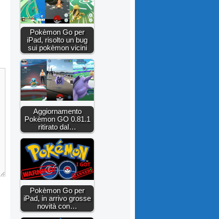
Pokèmon Go per
iPad, risolto un bug
sui pokèmon vicini
Aggiornamento
Pokèmon GO 0.81.1
ritirato dal…
Pokèmon Go per
iPad, in arrivo grosse
novità con…