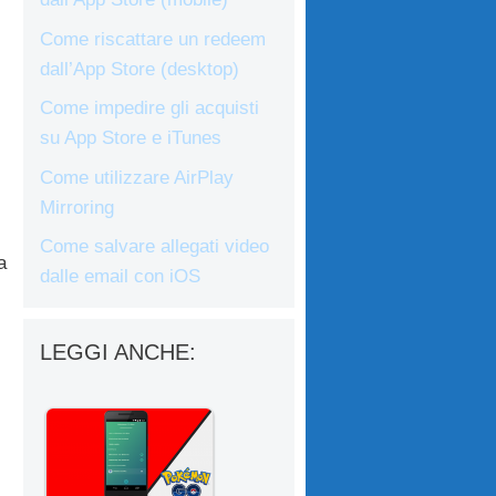
Come riscattare un redeem
dall’App Store (desktop)
Come impedire gli acquisti
su App Store e iTunes
Come utilizzare AirPlay
Mirroring
Come salvare allegati video
a
dalle email con iOS
LEGGI ANCHE: