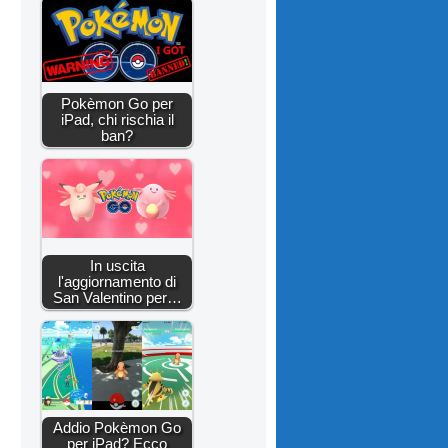
Pokèmon Go per
iPad, chi rischia il
ban?
In uscita
l'aggiornamento di
San Valentino per…
Addio Pokèmon Go
per iPad? Ecco