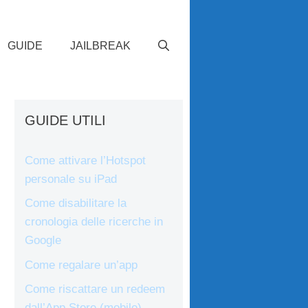
GUIDE
JAILBREAK
GUIDE UTILI
Come attivare l’Hotspot
personale su iPad
Come disabilitare la
cronologia delle ricerche in
Google
Come regalare un’app
Come riscattare un redeem
dall’App Store (mobile)