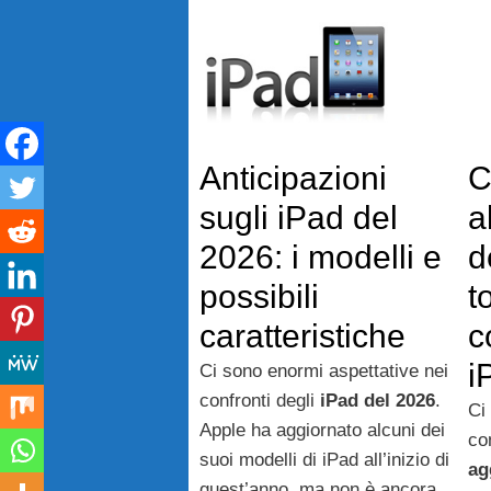
Vai
al
contenuto
Anticipazioni
C
sugli iPad del
a
2026: i modelli e
d
possibili
t
caratteristiche
c
i
Ci sono enormi aspettative nei
confronti degli
iPad del 2026
.
Ci
Apple ha aggiornato alcuni dei
co
suoi modelli di iPad all’inizio di
ag
quest’anno, ma non è ancora