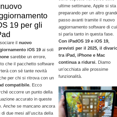
l nuovo
ultime settimane, Apple si sta
preparando per un altro grand
ggiornamento
passo avanti tramite il nuovo
OS 19 per gli
aggiornamento software di cui
Pad
si parla tanto in questa fase.
Con iPadOS 19 e iOS 19,
sociare il
nuovo
previsti per il 2025, il divari
giornamento iOS 19
ai soli
tra iPad, iPhone e Mac
hone
sarebbe un errore,
continua a ridursi.
Diamo
sto che il pacchetto software
un’occhiata alle prossime
rterà con sé tante novità
funzionalità.
che per chi si ritrova con un
ad compatibile.
Ecco
rché occorre un punto della
tuazione accurato in queste
e. Anche se mancano ancora
 di due mesi all’uscita della