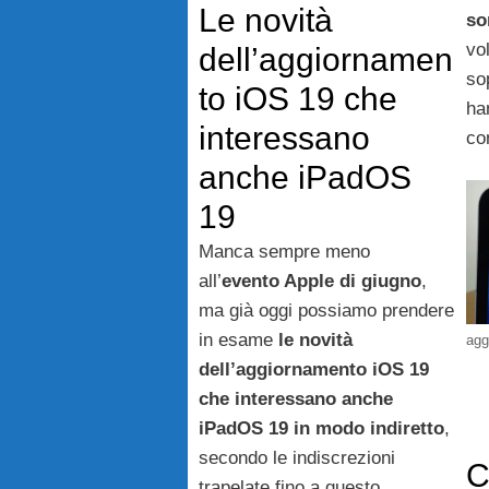
Le novità
so
vo
dell’aggiornamen
so
to iOS 19 che
ha
interessano
co
anche iPadOS
19
Manca sempre meno
all’
evento Apple di giugno
,
ma già oggi possiamo prendere
in esame
le novità
agg
dell’aggiornamento iOS 19
che interessano anche
iPadOS 19 in modo indiretto
,
secondo le indiscrezioni
C
trapelate fino a questo