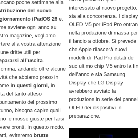
ncano poche settimane alla
interessato al nuovo progetto,
stribuzione del nuovo
sia alla concorrenza. I display
giornamento iPadOS 26
e,
OLED M5 per iPad Pro entran
me avviene ogni anno sul
nella produzione di massa per
stro magazine, vogliamo
il lancio a ottobre. Si prevede
rtare alla vostra attenzione
che Apple rilascerà nuovi
une dritte utili per
modelli di iPad Pro dotati del
epararsi all’uscita
.
suo ultimo chip M5 entro la fi
somma, andando oltre alcune
dell’anno e sia Samsung
vità che abbiamo preso in
Display che LG Display
same
in questi giorni
, in
avrebbero avviato la
sta del tanto atteso
produzione in serie dei pannell
puntamento del prossimo
OLED dei dispositivi in ​​
tunno, bisogna capire quali
preparazione.
ano le mosse giuste per farsi
ovare pronti. In questo modo,
fatti, eviteremo
brutte