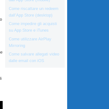
Come riscattare un redeem
dall’App Store (desktop)
o
Come impedire gli acquisti
su App Store e iTunes
Come utilizzare AirPlay
Mirroring
ne
Come salvare allegati video
dalle email con iOS
i