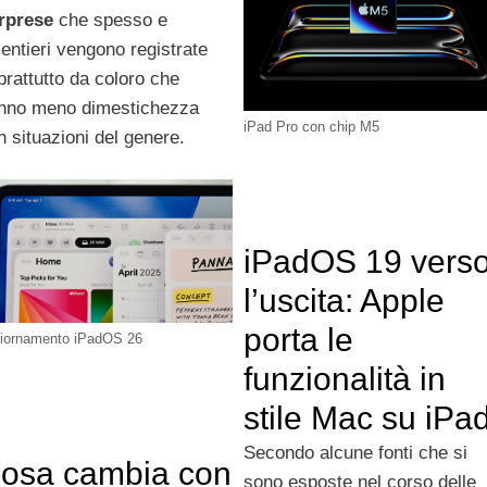
rprese
che spesso e
lentieri vengono registrate
prattutto da coloro che
nno meno dimestichezza
iPad Pro con chip M5
n situazioni del genere.
iPadOS 19 vers
l’uscita: Apple
porta le
iornamento iPadOS 26
funzionalità in
stile Mac su iPa
Secondo alcune fonti che si
osa cambia con
sono esposte nel corso delle