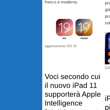
fresco e moderno.
pr
gi
pr
so
aggiornamento iOS 19
iOS
Voci secondo cui
il nuovo iPad 11
supporterà Apple
i
Intelligence
p