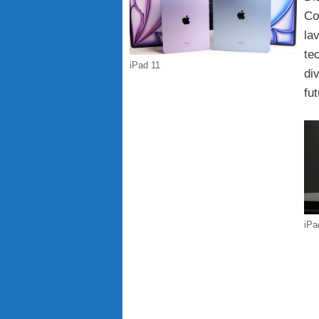
Co
la
te
iPad 11
div
fu
iPa