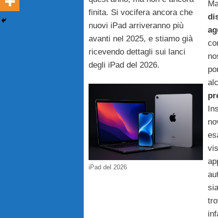
Ma
finita. Si vocifera ancora che
di
nuovi iPad arriveranno più
ag
avanti nel 2025, e stiamo già
co
ricevendo dettagli sui lanci
no
degli iPad del 2026.
po
alc
pr
In
no
e
vi
ap
iPad del 2026
au
si
tr
in