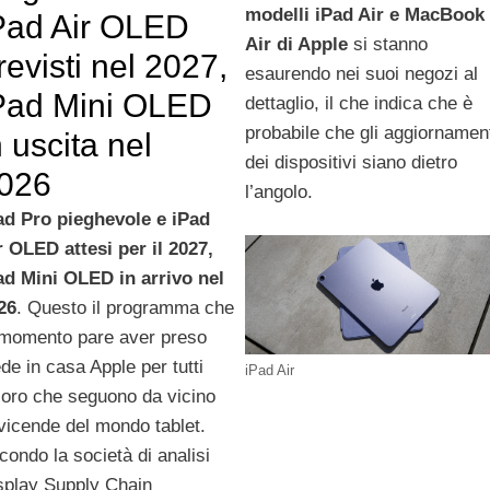
modelli iPad Air e MacBook
Pad Air OLED
Air di Apple
si stanno
revisti nel 2027,
esaurendo nei suoi negozi al
Pad Mini OLED
dettaglio, il che indica che è
probabile che gli aggiornamen
n uscita nel
dei dispositivi siano dietro
026
l’angolo.
ad Pro pieghevole e iPad
r OLED attesi per il 2027,
ad Mini OLED in arrivo nel
26
. Questo il programma che
 momento pare aver preso
ede in casa Apple per tutti
iPad Air
loro che seguono da vicino
 vicende del mondo tablet.
condo la società di analisi
splay Supply Chain