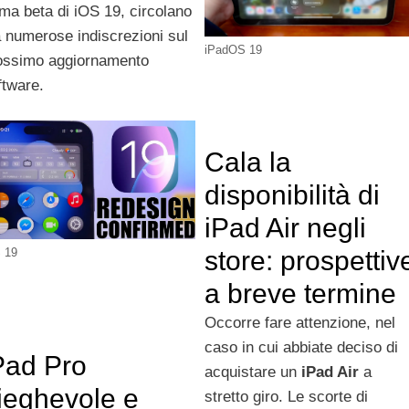
ima beta di iOS 19, circolano
à numerose indiscrezioni sul
iPadOS 19
ossimo aggiornamento
ftware.
Cala la
disponibilità di
iPad Air negli
 19
store: prospettiv
a breve termine
Occorre fare attenzione, nel
caso in cui abbiate deciso di
Pad Pro
acquistare un
iPad Air
a
ieghevole e
stretto giro. Le scorte di