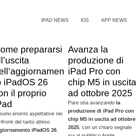
IPAD NEWS
IOS
APP NEWS
ome prepararsi
Avanza la
ll’uscita
produzione di
ell’aggiornamen
iPad Pro con
o iPadOS 26
chip M5 in uscit
on il proprio
ad ottobre 2025
Pad
Pare stia avanzando
la
produzione di iPad Pro con
 sono enormi aspettative nei
chip M5 in uscita ad ottobre
nfronti del tanto atteso
2025
, con un chiaro segnale
giornamento iPadOS 26
.
sia al pubblico Apple