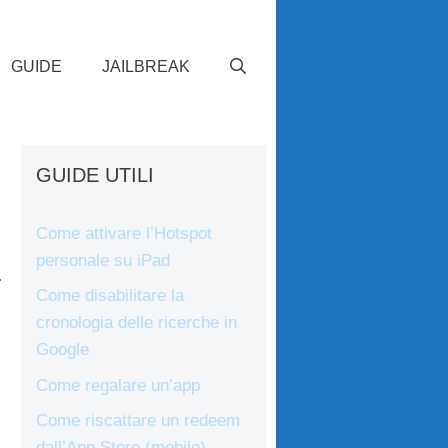
GUIDE
JAILBREAK
GUIDE UTILI
Come attivare l’Hotspot
personale su iPad
a
Come disabilitare la
cronologia delle ricerche in
Google
Come regalare un’app
Come riscattare un redeem
dall’App Store (mobile)