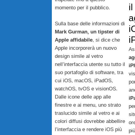
i
momento per il pubblico.
a
Sulla base delle informazioni di
i
Mark Gurman, un tipster di
i
Apple affidabile
, si dice che
Apple incorporerà un nuovo
As
design simile al vetro
ag
nell’interfaccia utente su tutto il
iP
suo portafoglio di software, tra
vi
cui iOS, macOS, iPadOS,
po
watchOS, tvOS e visionOS.
an
Dalle icone delle app alle
iP
finestre e ai menu, uno strato
pe
traslucido simile al vetro e ai
si
colori diffusi dovrebbe abbellire
or
l’interfaccia e rendere iOS più
più