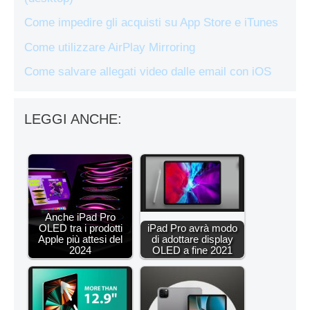
Come impedire gli acquisti su App Store e iTunes
Come utilizzare AirPlay Mirroring
Come salvare allegati video dalle email con iOS
LEGGI ANCHE:
Anche iPad Pro
OLED tra i prodotti
iPad Pro avrà modo
Apple più attesi del
di adottare display
2024
OLED a fine 2021