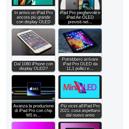
In arrivo un iPad Pro
iPad Pro pieghevole e
ancora più grande
iPad Air OLED
con display OLED
previsti nel…
Potrebbero arrivare
Dal 1080 iPhone con
iPad Pro OLED da
display OLED?
11,1 pollici e…
Avanza la produzione
Più vicini all'iPad Pro
di iPad Pro con chip
2021: cosa aspettarsi
M5 in…
dal nuovo anno