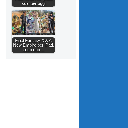
solo per oggi
Final Fantasy XV: A
New Empire per iPad,
ecco uno…