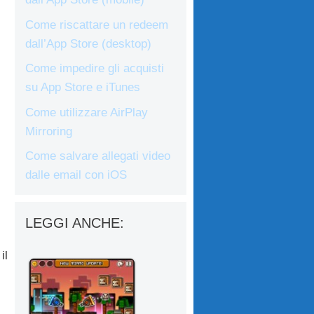
Come riscattare un redeem
dall’App Store (desktop)
Come impedire gli acquisti
su App Store e iTunes
Come utilizzare AirPlay
Mirroring
Come salvare allegati video
dalle email con iOS
LEGGI ANCHE:
il