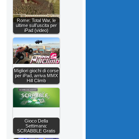
Rome: Total War, le
ultime sull'uscita per
iPad (video)
Migliori giochi di corse
per iPad, arriva MMX
Hill Climb
Gioco Della
Settimana:
SCRABBLE Gratis