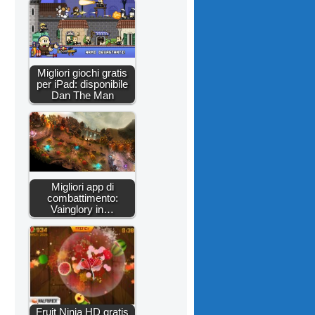
Migliori giochi gratis
per iPad: disponibile
Dan The Man
Migliori app di
combattimento:
Vainglory in…
Fruit Ninja HD gratis