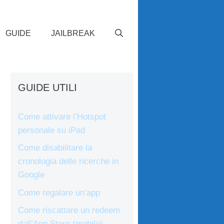
GUIDE
JAILBREAK
GUIDE UTILI
Come attivare l’Hotspot
personale su iPad
Come disabilitare la
cronologia delle ricerche in
Google
Come regalare un’app
Come riscattare un redeem
dall’App Store (mobile)