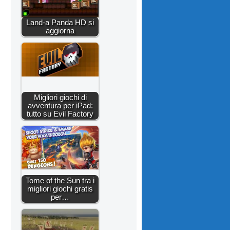
Land-a Panda HD si
aggiorna
Migliori giochi di
avventura per iPad:
tutto su Evil Factory
Tome of the Sun tra i
migliori giochi gratis
per…