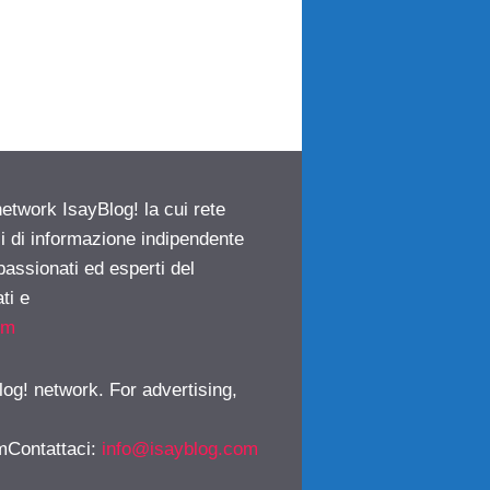
network IsayBlog! la cui rete
ci di informazione indipendente
passionati ed esperti del
ti e
om
log! network. For advertising,
mContattaci
:
info@isayblog.com