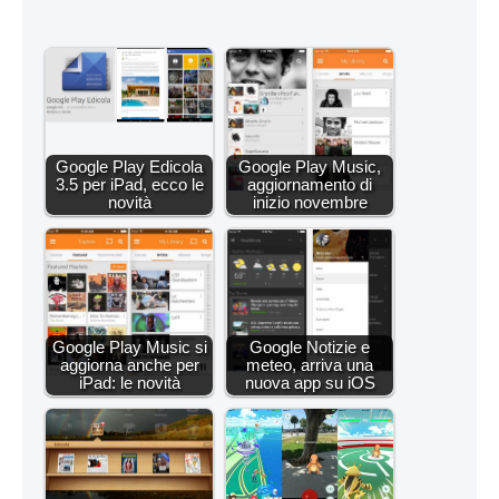
Google Play Edicola
Google Play Music,
3.5 per iPad, ecco le
aggiornamento di
novità
inizio novembre
Google Play Music si
Google Notizie e
aggiorna anche per
meteo, arriva una
iPad: le novità
nuova app su iOS