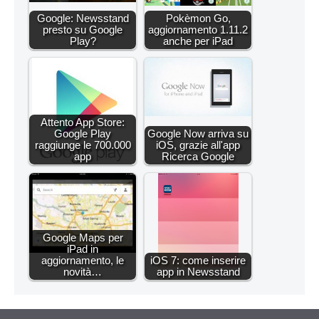
Google: Newsstand
Pokèmon Go,
presto su Google
aggiornamento 1.11.2
Play?
anche per iPad
Attento App Store:
Google Play
Google Now arriva su
raggiunge le 700.000
iOS, grazie all'app
app
Ricerca Google
Google Maps per
iPad in
aggiornamento, le
iOS 7: come inserire
novità…
app in Newsstand