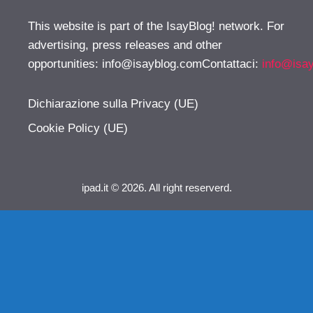
This website is part of the IsayBlog! network. For
advertising, press releases and other
opportunities:
info@isayblog.comContattaci
:
info@isa
Dichiarazione sulla Privacy (UE)
Cookie Policy (UE)
ipad.it © 2026. All right reserverd.