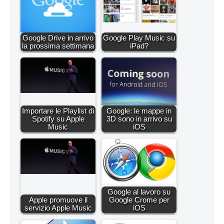
Google Drive in arrivo
Google Play Music su
la prossima settimana
iPad?
Importare le Playlist di
Google: le mappe in
Spotify su Apple
3D sono in arrivo su
Music
iOS
Google al lavoro su
Apple promuove il
Google Crome per
servizio Apple Music
iOS