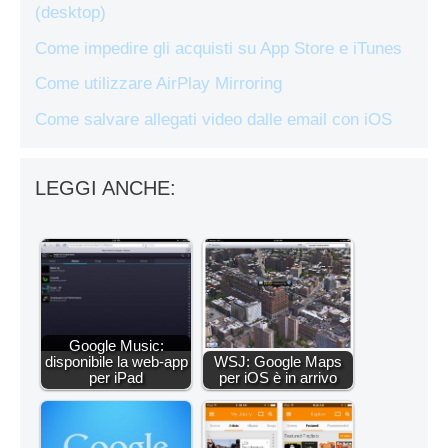
(desktop)
Come impedire gli acquisti su App Store e iTunes
Come utilizzare AirPlay Mirroring
Come salvare allegati video dalle email con iOS
LEGGI ANCHE:
Google Music:
disponibile la web-app
WSJ: Google Maps
per iPad
per iOS è in arrivo