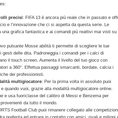
es:
olli precisi
: FIFA 13 è ancora più reale che in passato e off
alcio e l’innovazione che ci si aspetta da questa serie. Le
 una grafica fantastica e ai comandi più reattivi mai visti su
uovo pulsante Mosse abilità ti permette di scegliere le tue
 gesti delle dita. Padroneggia i comandi per i calci di
tano il touch screen. Aumenta il livello del tuo gioco con
iatori a 360°. Effettua passaggi smarcanti, bordate, calcia i
piche dei professionisti.
dalità multigiocatore
: Per la prima volta in assoluto puoi
i e quando vuoi, grazie alla modalità multigiocatore online.
che e usa fuoriclasse del calibro di Messi e Benzema per
provenienti da tutto il mondo.
TS Football Club puoi rimanere collegato alle competizion
ra preferita ed entrare in contatto con amici, rivali e milioni 