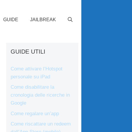
GUIDE
JAILBREAK
GUIDE UTILI
Come attivare l’Hotspot
personale su iPad
Come disabilitare la
cronologia delle ricerche in
Google
Come regalare un’app
Come riscattare un redeem
dall’App Store (mobile)