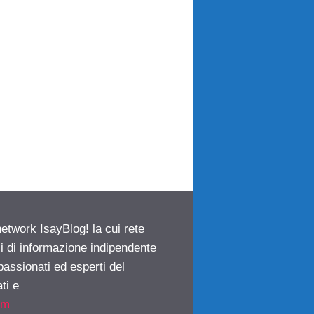
network IsayBlog! la cui rete
ci di informazione indipendente
passionati ed esperti del
ti e
om