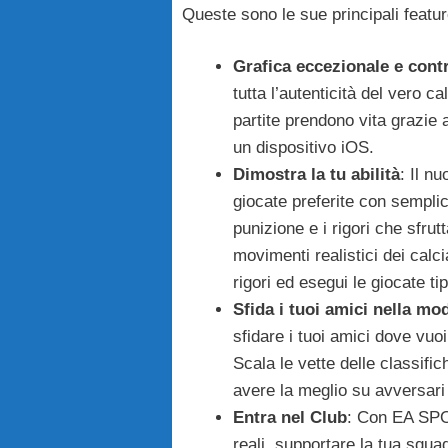
Queste sono le sue principali featur
Grafica eccezionale e contr
tutta l’autenticità del vero c
partite prendono vita grazie a
un dispositivo iOS.
Dimostra la tu abilità
: Il n
giocate preferite con semplici
punizione e i rigori che sfrut
movimenti realistici dei calc
rigori ed esegui le giocate ti
Sfida i tuoi amici nella mo
sfidare i tuoi amici dove vuo
Scala le vette delle classifi
avere la meglio su avversari 
Entra nel Club
: Con EA SPOR
reali, supportare la tua squad