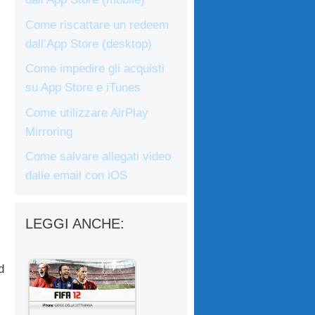
Come riscattare un redeem
dall’App Store (desktop)
Come impedire gli acquisti
su App Store e iTunes
Come utilizzare AirPlay
Mirroring
Come salvare allegati video
dalle email con iOS
LEGGI ANCHE:
d