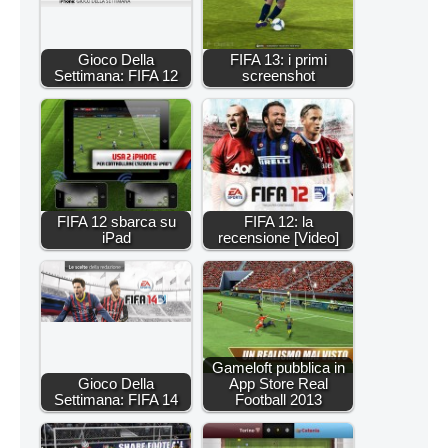
Gioco Della
FIFA 13: i primi
Settimana: FIFA 12
screenshot
FIFA 12 sbarca su
FIFA 12: la
iPad
recensione [Video]
Gameloft pubblica in
Gioco Della
App Store Real
Settimana: FIFA 14
Football 2013