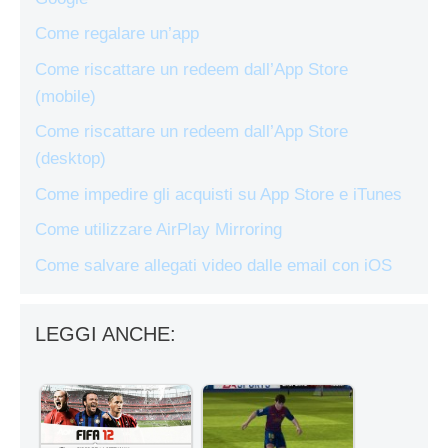
Come regalare un’app
Come riscattare un redeem dall’App Store
(mobile)
Come riscattare un redeem dall’App Store
(desktop)
Come impedire gli acquisti su App Store e iTunes
Come utilizzare AirPlay Mirroring
Come salvare allegati video dalle email con iOS
LEGGI ANCHE: