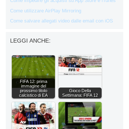
Come impedire gli acquisti su App Store e iTunes
Come utilizzare AirPlay Mirroring
Come salvare allegati video dalle email con iOS
LEGGI ANCHE:
FIFA 12: prima
immagine del
prossimo titolo
Gioco Della
calcistico di EA
Settimana: FIFA 12