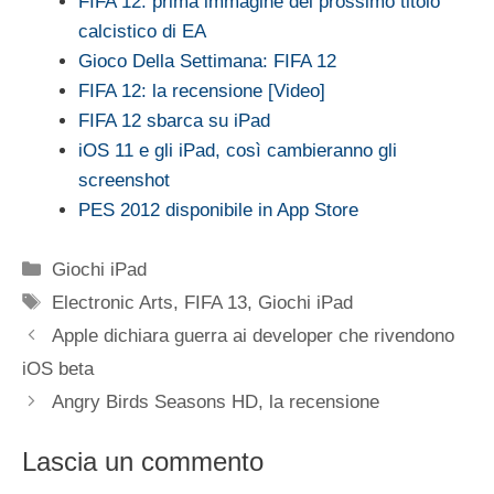
FIFA 12: prima immagine del prossimo titolo
calcistico di EA
Gioco Della Settimana: FIFA 12
FIFA 12: la recensione [Video]
FIFA 12 sbarca su iPad
iOS 11 e gli iPad, così cambieranno gli
screenshot
PES 2012 disponibile in App Store
Categorie
Giochi iPad
Tag
Electronic Arts
,
FIFA 13
,
Giochi iPad
Apple dichiara guerra ai developer che rivendono
iOS beta
Angry Birds Seasons HD, la recensione
Lascia un commento