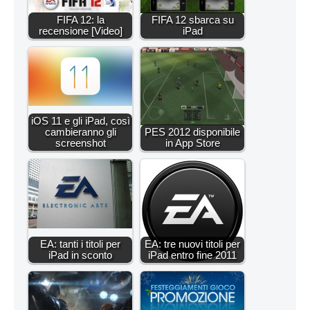
FIFA 12: la
FIFA 12 sbarca su
recensione [Video]
iPad
iOS 11 e gli iPad, così
cambieranno gli
PES 2012 disponibile
screenshot
in App Store
EA: tanti i titoli per
EA: tre nuovi titoli per
iPad in sconto
iPad entro fine 2011