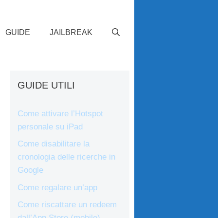
GUIDE
JAILBREAK
GUIDE UTILI
Come attivare l’Hotspot
personale su iPad
Come disabilitare la
cronologia delle ricerche in
Google
Come regalare un’app
Come riscattare un redeem
dall’App Store (mobile)