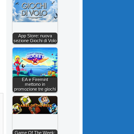
App Store: nuova
sezione Giochi di Volo
EA e Firemint
mettono in
promozione tre giochi
Game Of The Week: