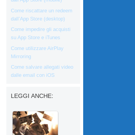
Come riscattare un redeem
dall’App Store (desktop)
Come impedire gli acquisti
su App Store e iTunes
Come utilizzare AirPlay
Mirroring
Come salvare allegati video
dalle email con iOS
LEGGI ANCHE: