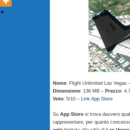
Nome
: Flight Unlimited Las Vegas
Dimensione
: 136 MB –
Prezzo
: 4.
Voto
: 5/10 –
Link App Store
Su
App Store
si trova davvero quals
rappresentare, per quanto concesso
volo
limitata alla città di
Las Vegas