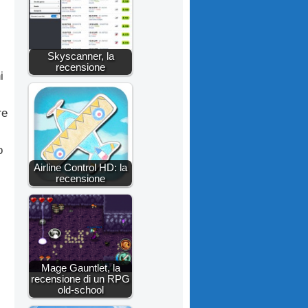
Skyscanner, la
recensione
i
re
o
Airline Control HD: la
recensione
Mage Gauntlet, la
recensione di un RPG
old-school