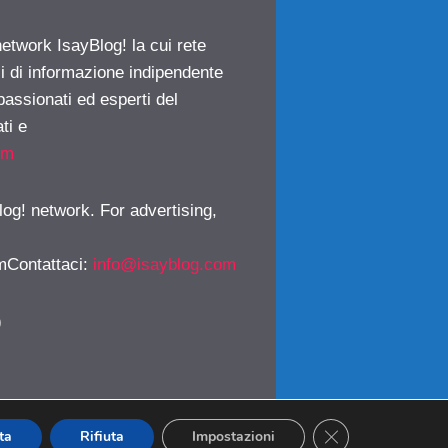
network IsayBlog! la cui rete
ci di informazione indipendente
passionati ed esperti del
ti e
om
log! network. For advertising,
mContattaci
:
info@isayblog.com
)
CLOSE GDPR CO
ta
Rifiuta
Impostazioni