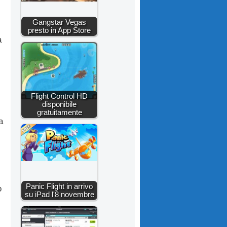
Gangstar Vegas
presto in App Store
a
Flight Control HD
disponibile
gratuitamente
a
Panic Flight in arrivo
o
su iPad l'8 novembre