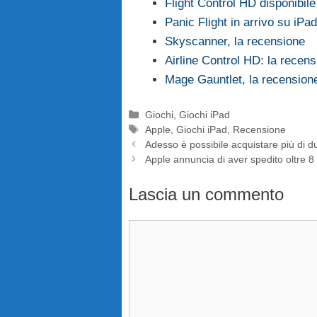
Flight Control HD disponibil
Panic Flight in arrivo su iPa
Skyscanner, la recensione
Airline Control HD: la recen
Mage Gauntlet, la recension
Categorie
Giochi
,
Giochi iPad
Tag
Apple
,
Giochi iPad
,
Recensione
Adesso è possibile acquistare più di d
Apple annuncia di aver spedito oltre 8 
Lascia un commento
Commento