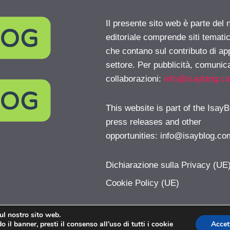
Il presente sito web è parte del 
editoriale comprende siti temati
che contano sul contributo di ap
settore. Per pubblicità, comunica
collaborazioni:
info@isayblog.c
This website is part of the IsayB
press releases and other
opportunities:
info@isayblog.co
Dichiarazione sulla Privacy (UE
Cookie Policy (UE)
sul nostro sito web.
 il banner, presti il consenso all’uso di tutti i cookie
Accet
ipad.it © 2026. All right reserverd.