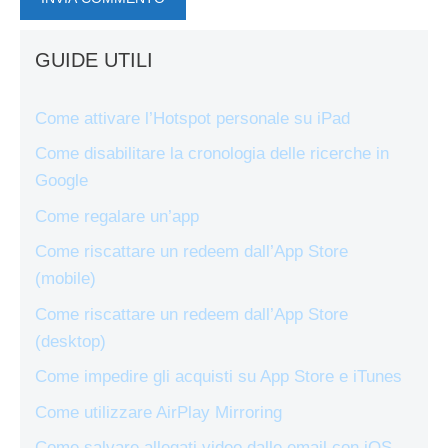
GUIDE UTILI
Come attivare l’Hotspot personale su iPad
Come disabilitare la cronologia delle ricerche in
Google
Come regalare un’app
Come riscattare un redeem dall’App Store
(mobile)
Come riscattare un redeem dall’App Store
(desktop)
Come impedire gli acquisti su App Store e iTunes
Come utilizzare AirPlay Mirroring
Come salvare allegati video dalle email con iOS