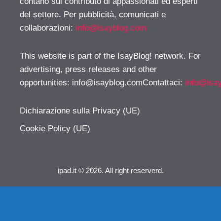
contano sul contributo di appassionati ed esperti
del settore. Per pubblicità, comunicati e
collaborazioni:
info@isayblog.com
This website is part of the IsayBlog! network. For
advertising, press releases and other
opportunities:
info@isayblog.comContattaci
:
info@isa
Dichiarazione sulla Privacy (UE)
Cookie Policy (UE)
ipad.it © 2026. All right reserverd.