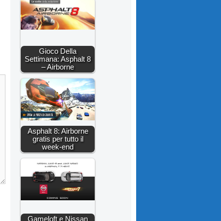
Gioco Della
Settimana: Asphalt 8
– Airborne
Asphalt 8: Airborne
gratis per tutto il
week-end
Gameloft e Nissan