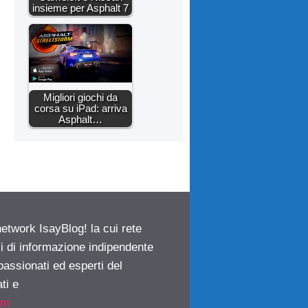
insieme per Asphalt 7
Migliori giochi da
corsa su iPad: arriva
Asphalt…
network IsayBlog! la cui rete
ci di informazione indipendente
passionati ed esperti del
ti e
om