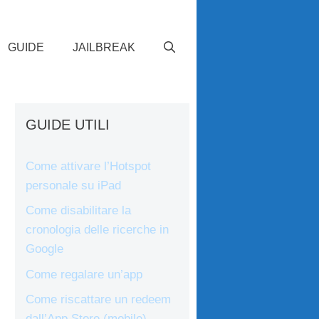
GUIDE
JAILBREAK
GUIDE UTILI
Come attivare l’Hotspot
personale su iPad
Come disabilitare la
cronologia delle ricerche in
Google
Come regalare un’app
Come riscattare un redeem
dall’App Store (mobile)