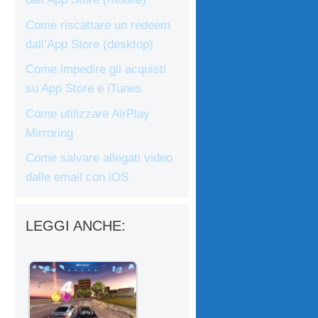
Come riscattare un redeem
dall’App Store (desktop)
Come impedire gli acquisti
su App Store e iTunes
Come utilizzare AirPlay
Mirroring
Come salvare allegati video
dalle email con iOS
LEGGI ANCHE: