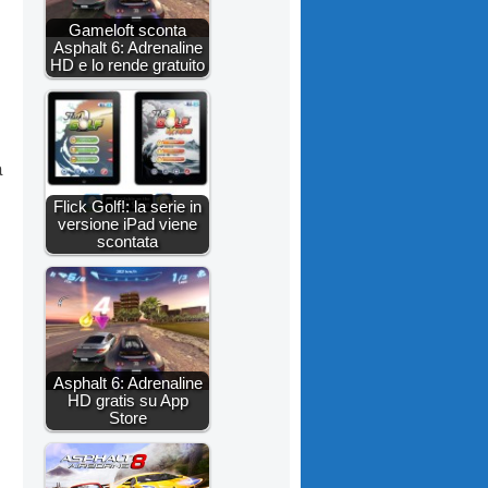
Gameloft sconta
Asphalt 6: Adrenaline
HD e lo rende gratuito
a
Flick Golf!: la serie in
versione iPad viene
scontata
Asphalt 6: Adrenaline
HD gratis su App
Store