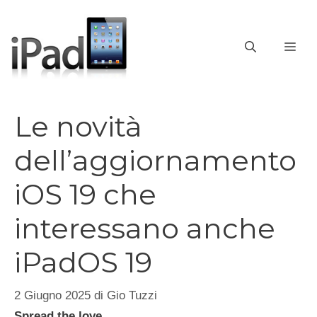
Vai
al
contenuto
ME
Le novità
dell’aggiornamento
iOS 19 che
interessano anche
iPadOS 19
2 Giugno 2025
di
Gio Tuzzi
Spread the love