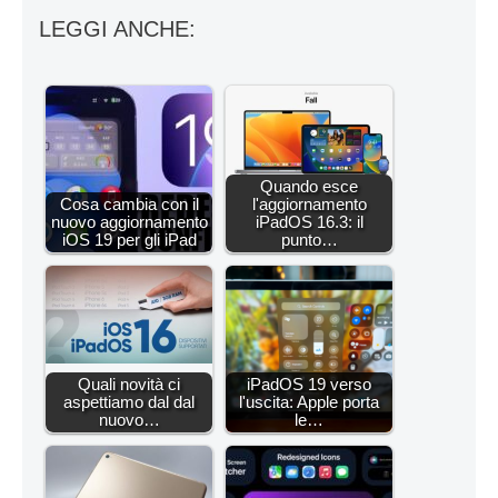
LEGGI ANCHE:
Quando esce
Cosa cambia con il
l'aggiornamento
nuovo aggiornamento
iPadOS 16.3: il
iOS 19 per gli iPad
punto…
Quali novità ci
iPadOS 19 verso
aspettiamo dal dal
l'uscita: Apple porta
nuovo…
le…