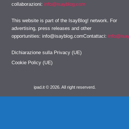
collaborazioni:
info@isayblog.com
This website is part of the IsayBlog! network. For
advertising, press releases and other
opportunities:
info@isayblog.comContattaci
:
info@isa
Dichiarazione sulla Privacy (UE)
Cookie Policy (UE)
ipad.it © 2026. All right reserverd.