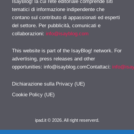
IsayBlog! la cui rete editoriale comprende siti
tematici di informazione indipendente che
contano sul contributo di appassionati ed esperti
del settore. Per pubblicità, comunicati e
collaborazioni:
info@isayblog.com
This website is part of the IsayBlog! network. For
advertising, press releases and other
opportunities:
info@isayblog.comContattaci
:
info@isa
Dichiarazione sulla Privacy (UE)
Cookie Policy (UE)
ipad.it © 2026. All right reserverd.