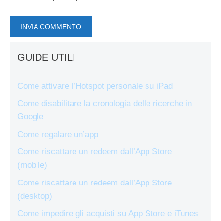
GUIDE UTILI
Come attivare l’Hotspot personale su iPad
Come disabilitare la cronologia delle ricerche in
Google
Come regalare un’app
Come riscattare un redeem dall’App Store
(mobile)
Come riscattare un redeem dall’App Store
(desktop)
Come impedire gli acquisti su App Store e iTunes