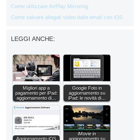
Come utilizzare AirPlay Mirroring
Come salvare allegati video dalle email con iOS
LEGGI ANCHE:
Migliori app a
Google Foto in
pagamento per iPad:
aggiornamento su
aggiornamento di…
iPad: le novità di…
iMovie in
Aggiornamento iOS
aggiornamento su