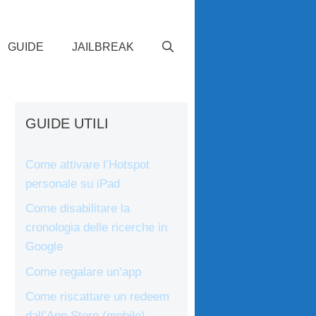
GUIDE
JAILBREAK
GUIDE UTILI
Come attivare l’Hotspot
personale su iPad
Come disabilitare la
cronologia delle ricerche in
Google
Come regalare un’app
Come riscattare un redeem
dall’App Store (mobile)