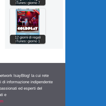
iTunes: giorno 7
12 giorni di regali
iTunes: giorno 1
network IsayBlog! la cui rete
ci di informazione indipendente
passionati ed esperti del
ti e
om