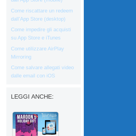
Come riscattare un redeem
dall’App Store (desktop)
Come impedire gli acquisti
su App Store e iTunes
Come utilizzare AirPlay
Mirroring
Come salvare allegati video
dalle email con iOS
LEGGI ANCHE: