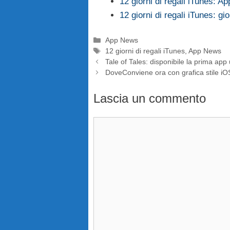
12 giorni di regali iTunes: Appl
12 giorni di regali iTunes: gi
Categorie
App News
Tag
12 giorni di regali iTunes
,
App News
Tale of Tales: disponibile la prima app
DoveConviene ora con grafica stile iO
Lascia un commento
Commento