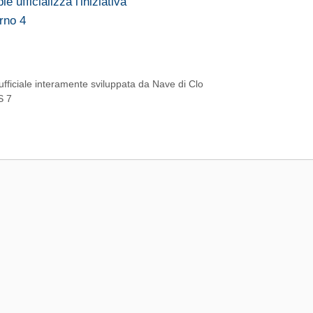
e ufficializza l'iniziativa
orno 4
 ufficiale interamente sviluppata da Nave di Clo
S 7