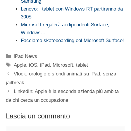
Samsung
Lenovo: i tablet con Windows RT partiranno da
300$
Microsoft regalerà ai dipendenti Surface,
Windows…
Facciamo skateboarding col Microsoft Surface!
Categorie
iPad News
Tag
Apple
,
iOS
,
iPad
,
Microsoft
,
tablet
Vlock, orologio e sfondi animati su iPad, senza
jailbreak
LinkedIn: Apple è la seconda azienda più ambita
da chi cerca un’occupazione
Lascia un commento
Commento