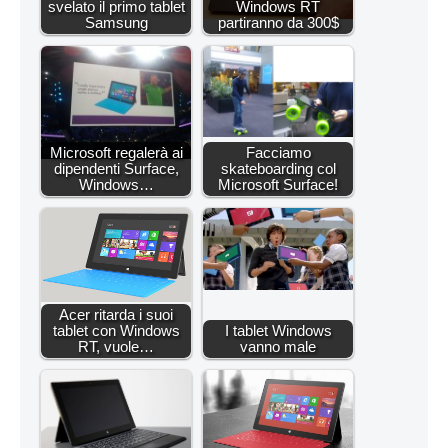
svelato il primo tablet
Windows RT
Samsung
partiranno da 300$
Microsoft regalerà ai
Facciamo
dipendenti Surface,
skateboarding col
Windows…
Microsoft Surface!
Acer ritarda i suoi
tablet con Windows
I tablet Windows
RT, vuole…
vanno male