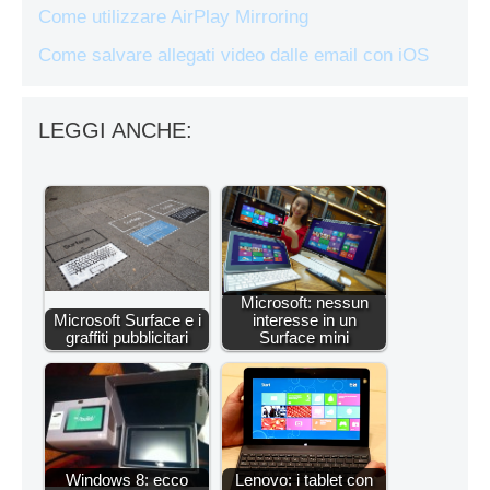
Come utilizzare AirPlay Mirroring
Come salvare allegati video dalle email con iOS
LEGGI ANCHE:
Microsoft: nessun
Microsoft Surface e i
interesse in un
graffiti pubblicitari
Surface mini
Windows 8: ecco
Lenovo: i tablet con