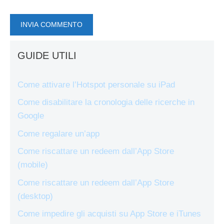
GUIDE UTILI
Come attivare l’Hotspot personale su iPad
Come disabilitare la cronologia delle ricerche in
Google
Come regalare un’app
Come riscattare un redeem dall’App Store
(mobile)
Come riscattare un redeem dall’App Store
(desktop)
Come impedire gli acquisti su App Store e iTunes