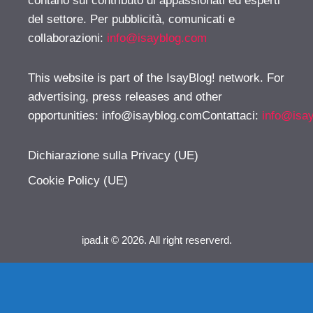
contano sul contributo di appassionati ed esperti
del settore. Per pubblicità, comunicati e
collaborazioni:
info@isayblog.com
This website is part of the IsayBlog! network. For
advertising, press releases and other
opportunities:
info@isayblog.comContattaci
:
info@isa
Dichiarazione sulla Privacy (UE)
Cookie Policy (UE)
ipad.it © 2026. All right reserverd.