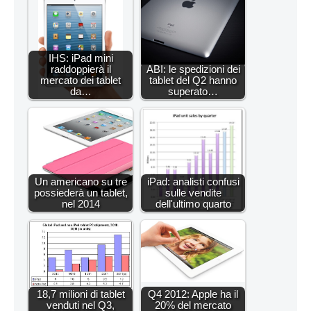
IHS: iPad mini
raddoppierà il
ABI: le spedizioni dei
mercato dei tablet
tablet del Q2 hanno
da…
superato…
Un americano su tre
iPad: analisti confusi
possiederà un tablet,
sulle vendite
nel 2014
dell'ultimo quarto
18,7 milioni di tablet
Q4 2012: Apple ha il
venduti nel Q3,
20% del mercato