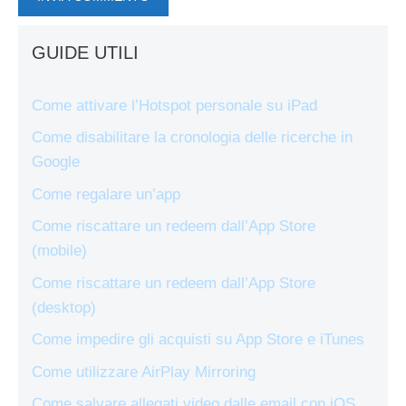
GUIDE UTILI
Come attivare l’Hotspot personale su iPad
Come disabilitare la cronologia delle ricerche in
Google
Come regalare un’app
Come riscattare un redeem dall’App Store
(mobile)
Come riscattare un redeem dall’App Store
(desktop)
Come impedire gli acquisti su App Store e iTunes
Come utilizzare AirPlay Mirroring
Come salvare allegati video dalle email con iOS