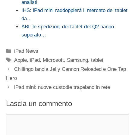
analisti
IHS: iPad mini raddoppierà il mercato dei tablet
da…
ABI: le spedizioni dei tablet del Q2 hanno
superato…
Categorie
iPad News
Tag
Apple
,
iPad
,
Microsoft
,
Samsung
,
tablet
Chillingo lancia Jelly Cannon Reloaded e One Tap
Hero
iPad mini: nuove custodie trapelano in rete
Lascia un commento
Commento