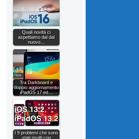
Quali novità ci
aspettiamo dal dal
nuovo…
Tra Darkboard e
doppio aggiornamento
iPadOS 17 ed…
I 9 problemi che sono
stati risolti con