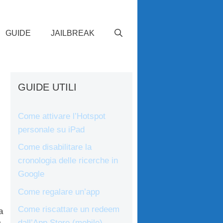
GUIDE
JAILBREAK
GUIDE UTILI
Come attivare l’Hotspot
personale su iPad
Come disabilitare la
cronologia delle ricerche in
Google
Come regalare un’app
Come riscattare un redeem
a
dall’App Store (mobile)