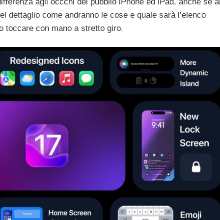
ifferenza agli occchi del pubblio iPhone ed iPad, anche se a
l dettaglio come andranno le cose e quale sarà l’elenco
mo toccare con mano a stretto giro.