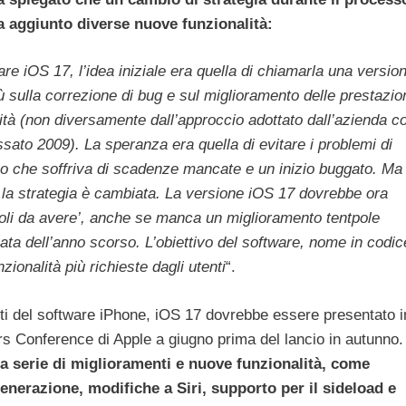
a aggiunto diverse nuove funzionalità:
e iOS 17, l’idea iniziale era quella di chiamarla una versio
 sulla correzione di bug e sul miglioramento delle prestazio
lità (non diversamente dall’approccio adottato dall’azienda c
to 2009). La speranza era quella di evitare i problemi di
 che soffriva di scadenze mancate e un inizio buggato. Ma
, la strategia è cambiata. La versione iOS 17 dovrebbe ora
voli da avere’, anche se manca un miglioramento tentpole
ta dell’anno scorso. L’obiettivo del software, nome in codic
zionalità più richieste dagli utenti
“.
 del software ‌iPhone‌, ‌iOS 17‌ dovrebbe essere presentato i
s Conference di Apple a giugno prima del lancio in autunno.
a serie di miglioramenti e nuove funzionalità, come
nerazione, modifiche a Siri, supporto per il sideload e