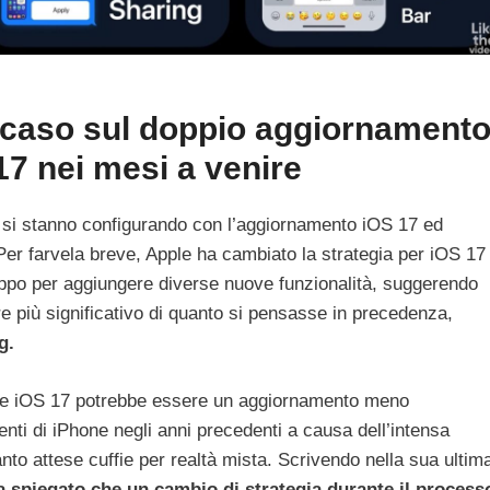
del caso sul doppio aggiornament
7 nei mesi a venire
e si stanno configurando con l’aggiornamento iOS 17 ed
 Per farvela breve, Apple ha cambiato la strategia per iOS 17
uppo per aggiungere diverse nuove funzionalità, suggerendo
 più significativo di quanto si pensasse in precedenza,
g.
e ‌iOS 17‌ potrebbe essere un aggiornamento meno
menti di iPhone negli anni precedenti a causa dell’intensa
anto attese cuffie per realtà mista. Scrivendo nella sua ultim
spiegato che un cambio di strategia durante il process