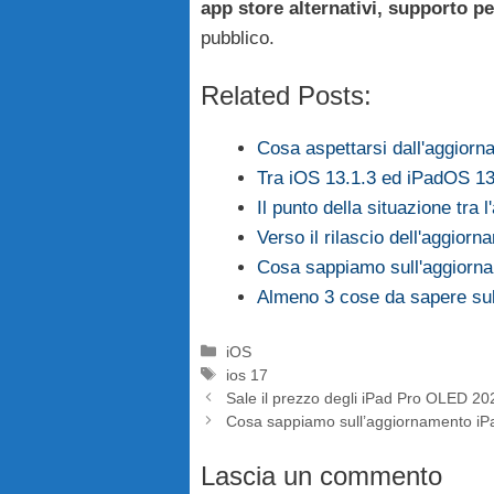
app store alternativi, supporto pe
pubblico.
Related Posts:
Cosa aspettarsi dall'aggio
Tra iOS 13.1.3 ed iPadOS 13
Il punto della situazione tr
Verso il rilascio dell'aggio
Cosa sappiamo sull'aggiorn
Almeno 3 cose da sapere su
Categorie
iOS
Tag
ios 17
Sale il prezzo degli iPad Pro OLED 2024
Cosa sappiamo sull’aggiornamento iPad
Lascia un commento