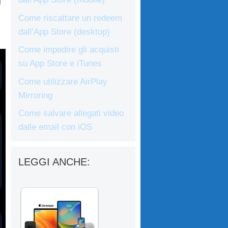
l
Come riscattare un redeem
dall’App Store (desktop)
Come impedire gli acquisti
su App Store e iTunes
Come utilizzare AirPlay
Mirroring
Come salvare allegati video
dalle email con iOS
LEGGI ANCHE: