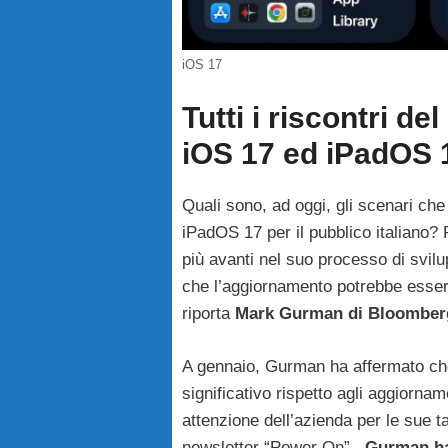
iOS 17
Tutti i riscontri 
iOS 17 ed iPadOS 1
Quali sono, ad oggi, gli scenari ch
iPadOS 17 per il pubblico italiano?
più avanti nel suo processo di svil
che l’aggiornamento potrebbe essere
riporta
Mark Gurman di Bloomber
A gennaio, Gurman ha affermato ch
significativo rispetto agli aggiorna
attenzione dell’azienda per le sue t
newsletter “Power On” ,
Gurman ha 