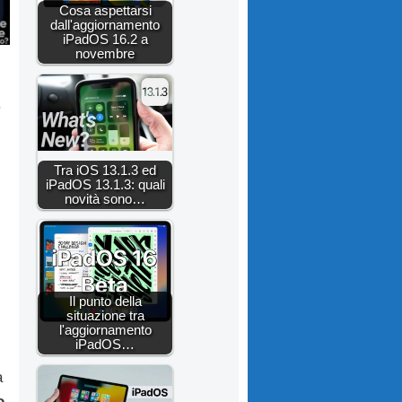
Cosa aspettarsi
dall'aggiornamento
iPadOS 16.2 a
novembre
o
Tra iOS 13.1.3 ed
iPadOS 13.1.3: quali
novità sono…
Il punto della
situazione tra
l'aggiornamento
iPadOS…
a
o