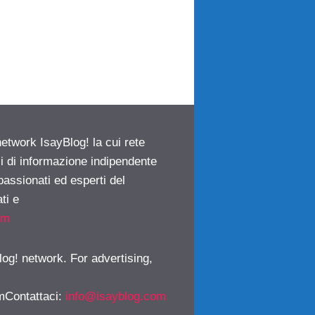
network IsayBlog! la cui rete
ci di informazione indipendente
passionati ed esperti del
ti e
om
log! network. For advertising,
mContattaci
:
info@isayblog.com