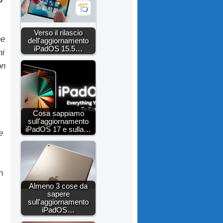
Verso il rilascio
ne
dell'aggiornamento
iPadOS 15.5…
ni
on
Cosa sappiamo
sull'aggiornamento
iPadOS 17 e sulla…
e
n
Almeno 3 cose da
sapere
sull'aggiornamento
iPadOS…