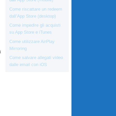
Come riscattare un redeem
dall’App Store (desktop)
Come impedire gli acquisti
su App Store e iTunes
Come utilizzare AirPlay
Mirroring
i
Come salvare allegati video
dalle email con iOS