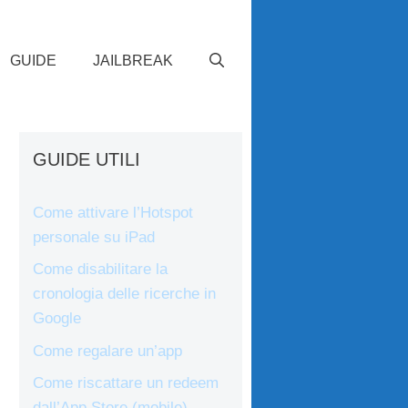
GUIDE
JAILBREAK
GUIDE UTILI
Come attivare l’Hotspot
personale su iPad
Come disabilitare la
cronologia delle ricerche in
Google
Come regalare un’app
Come riscattare un redeem
dall’App Store (mobile)