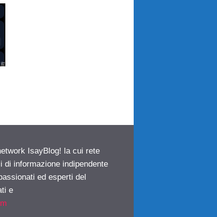
network IsayBlog! la cui rete
ci di informazione indipendente
passionati ed esperti del
ti e
om