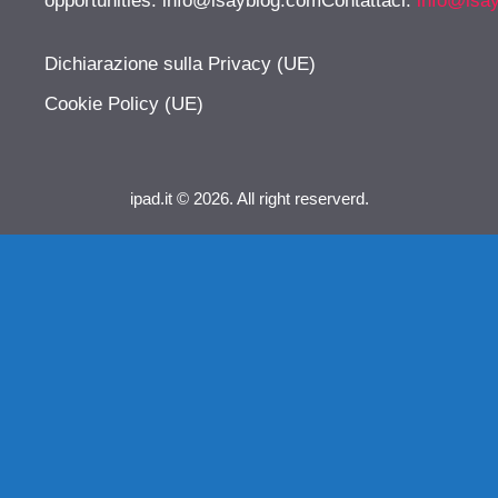
opportunities:
info@isayblog.comContattaci
:
info@isa
Dichiarazione sulla Privacy (UE)
Cookie Policy (UE)
ipad.it © 2026. All right reserverd.