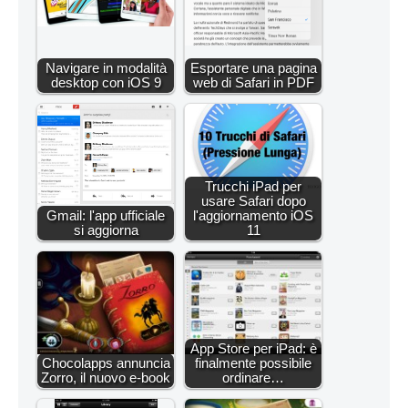
Navigare in modalità
Esportare una pagina
desktop con iOS 9
web di Safari in PDF
Trucchi iPad per
usare Safari dopo
Gmail: l'app ufficiale
l'aggiornamento iOS
si aggiorna
11
App Store per iPad: è
Chocolapps annuncia
finalmente possibile
Zorro, il nuovo e-book
ordinare…