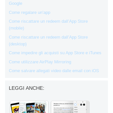
Google
Come regalare un’app
Come riscattare un redeem dall’App Store
(mobile)
Come riscattare un redeem dall’App Store
(desktop)
Come impedire gli acquisti su App Store e iTunes
Come utilizzare AirPlay Mirroring
Come salvare allegati video dalle email con iOS
LEGGI ANCHE: