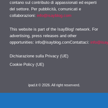
contano sul contributo di appassionati ed esperti
del settore. Per pubblicità, comunicati e
collaborazioni:
info@isayblog.com
This website is part of the IsayBlog! network. For
advertising, press releases and other
opportunities:
info@isayblog.comContattaci
:
info@isa
Dichiarazione sulla Privacy (UE)
Cookie Policy (UE)
ipad.it © 2026. All right reserverd.