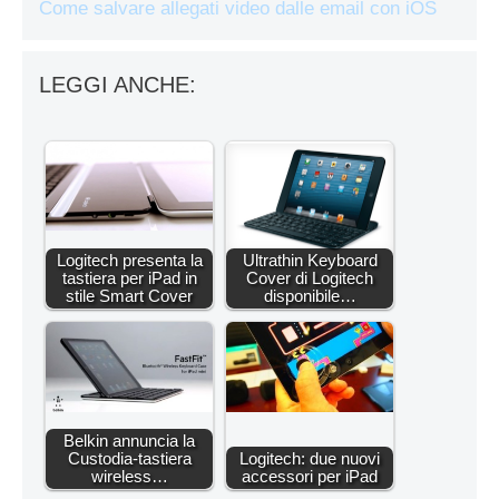
Come salvare allegati video dalle email con iOS
LEGGI ANCHE:
Logitech presenta la
Ultrathin Keyboard
tastiera per iPad in
Cover di Logitech
stile Smart Cover
disponibile…
Belkin annuncia la
Custodia-tastiera
Logitech: due nuovi
wireless…
accessori per iPad