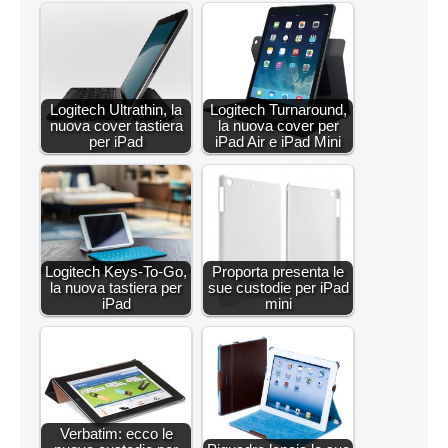
Logitech Ultrathin, la
Logitech Turnaround,
nuova cover tastiera
la nuova cover per
per iPad
iPad Air e iPad Mini
Logitech Keys-To-Go,
Proporta presenta le
la nuova tastiera per
sue custodie per iPad
iPad
mini
Verbatim: ecco le