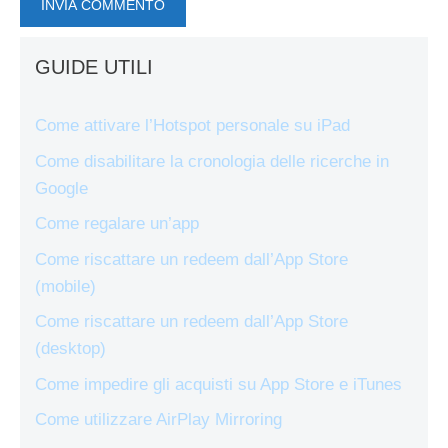
GUIDE UTILI
Come attivare l’Hotspot personale su iPad
Come disabilitare la cronologia delle ricerche in
Google
Come regalare un’app
Come riscattare un redeem dall’App Store
(mobile)
Come riscattare un redeem dall’App Store
(desktop)
Come impedire gli acquisti su App Store e iTunes
Come utilizzare AirPlay Mirroring