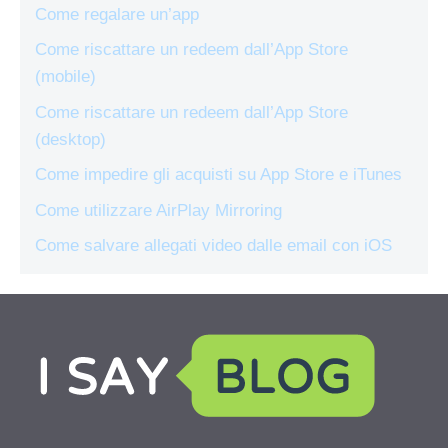
Come regalare un’app
Come riscattare un redeem dall’App Store
(mobile)
Come riscattare un redeem dall’App Store
(desktop)
Come impedire gli acquisti su App Store e iTunes
Come utilizzare AirPlay Mirroring
Come salvare allegati video dalle email con iOS