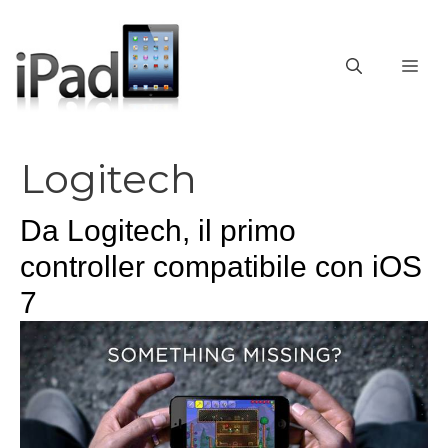
Vai
al
contenuto
ME
Logitech
Da Logitech, il primo
controller compatibile con iOS
7