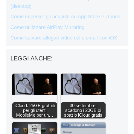
(desktop)
Come impedire gli acquisti su App Store e iTunes
Come utilizzare AirPlay Mirroring
Come salvare allegati video dalle email con iOS
LEGGI ANCHE:
iCloud: 25GB gratuiti
30 settembre:
per gli utenti
scadono i 20GB di
MobileMe per un…
spazio iCloud gratis