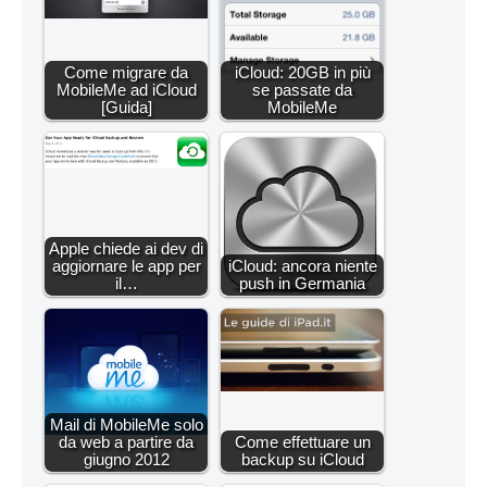
Come migrare da
iCloud: 20GB in più
MobileMe ad iCloud
se passate da
[Guida]
MobileMe
Apple chiede ai dev di
aggiornare le app per
iCloud: ancora niente
il…
push in Germania
Mail di MobileMe solo
da web a partire da
Come effettuare un
giugno 2012
backup su iCloud