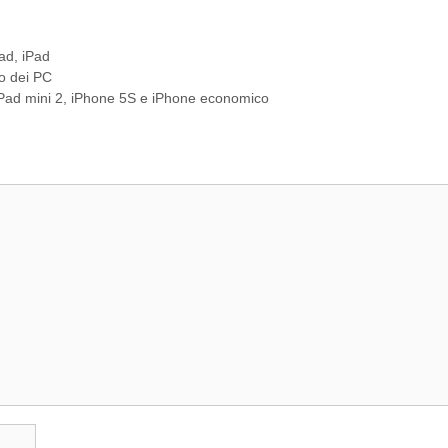
Pad
,
iPad
to dei PC
 iPad mini 2, iPhone 5S e iPhone economico