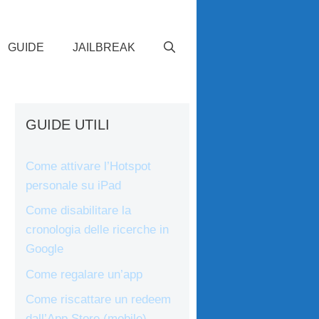
GUIDE
JAILBREAK
GUIDE UTILI
Come attivare l’Hotspot
personale su iPad
Come disabilitare la
cronologia delle ricerche in
Google
Come regalare un’app
Come riscattare un redeem
dall’App Store (mobile)