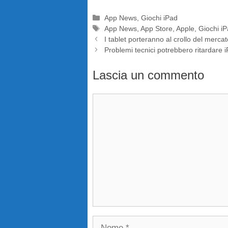
Categorie
App News
,
Giochi iPad
Tag
App News
,
App Store
,
Apple
,
Giochi i
I tablet porteranno al crollo del merca
Problemi tecnici potrebbero ritardare
Lascia un commento
Commento
Nome