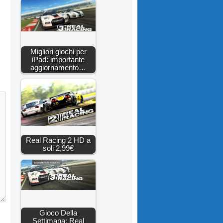
Migliori giochi per
iPad: importante
aggiornamento…
Real Racing 2 HD a
soli 2,99€
Gioco Della
Settimana: Real