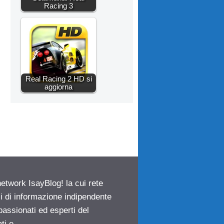
Racing 3
Real Racing 2 HD si
aggiorna
network IsayBlog! la cui rete
ci di informazione indipendente
passionati ed esperti del
ti e