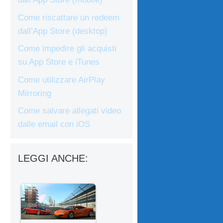
Come riscattare un redeem
dall’App Store (desktop)
Come impedire gli acquisti
su App Store e iTunes
Come utilizzare AirPlay
Mirroring
Come salvare allegati video
dalle email con iOS
LEGGI ANCHE: