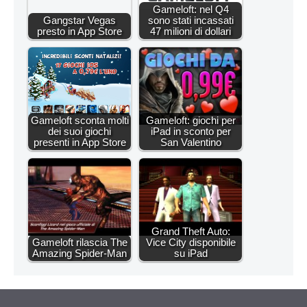
Gameloft: nel Q4
Gangstar Vegas
sono stati incassati
presto in App Store
47 milioni di dollari
Gameloft sconta molti
Gameloft: giochi per
dei suoi giochi
iPad in sconto per
presenti in App Store
San Valentino
Grand Theft Auto:
Gameloft rilascia The
Vice City disponibile
Amazing Spider-Man
su iPad