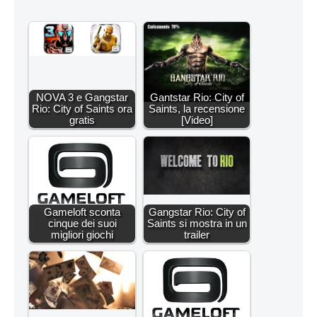
NOVA 3 e Gangstar
Gantstar Rio: City of
Rio: City of Saints ora
Saints, la recensione
gratis
[Video]
Gameloft sconta
Gangstar Rio: City of
cinque dei suoi
Saints si mostra in un
migliori giochi
trailer