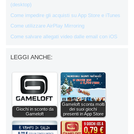
(desktop)
Come impedire gli acquisti su App Store e iTunes
Come utilizzare AirPlay Mirroring
Come salvare allegati video dalle email con iOS
LEGGI ANCHE:
Gameloft sconta molti
Giochi in sconto da
dei suoi giochi
Gameloft
presenti in App Store