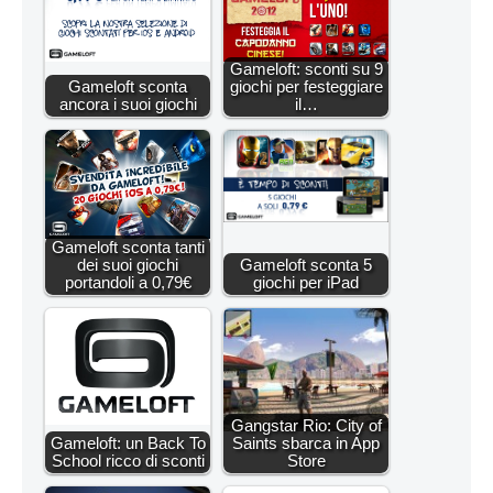
Gameloft: sconti su 9
Gameloft sconta
giochi per festeggiare
ancora i suoi giochi
il…
Gameloft sconta tanti
dei suoi giochi
Gameloft sconta 5
portandoli a 0,79€
giochi per iPad
Gangstar Rio: City of
Gameloft: un Back To
Saints sbarca in App
School ricco di sconti
Store